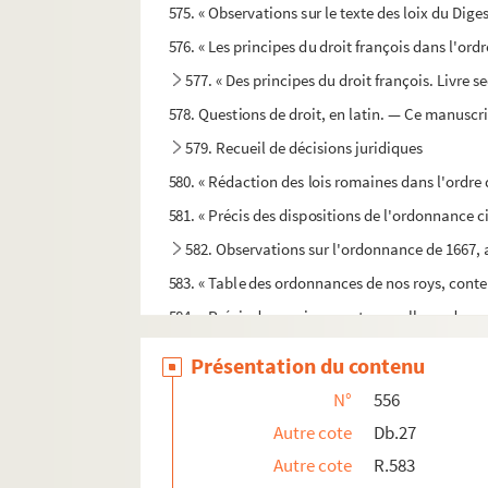
575. « Observations sur le texte des loix du Dig
576. « Les principes du droit françois dans l'ord
577. « Des principes du droit françois. Livre s
578. Questions de droit, en latin. — Ce manuscrit
579. Recueil de décisions juridiques
580. « Rédaction des lois romaines dans l'ordre d
581. « Précis des dispositions de l'ordonnance civ
582. Observations sur l'ordonnance de 1667, a
583. « Table des ordonnances de nos roys, conten
584. « Précis des anciennes et nouvelles ordonna
585. « Précis des anciennes et nouvelles ordo
Présentation du contenu
586. « Précis des anciennes et nouvelles ordon
N°
556
587. « Précis des anciennes et nouvelles ordonna
Autre cote
Db.27
588. « Précis des ordonnances anciennes et nouv
Autre cote
R.583
589. « Réponses du parlement de Provence aux