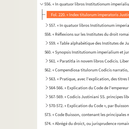
556. « In quatuor libros Institutionum imperia
Fol. 220. « Index titulorum imperatoris Ju
557. « In quatuor libros Institutionum imper
558. « Réflexions sur les Institutes du droit roma
559. « Table alphabétique des Institutes de Ju
560. « Synopsis Institutionum imperialium et ju
561. « Paratitla in novem libros Codicis. Liber
562. « Compendiosa titulorum Codicis narratio, ad 
563. « Pratique, avec l'explication, des titres
564-566. « Explication du Code de l'empereur 
567-569. « Codicis Justiniani SS. principes libe
570-572. « Explication du Code », par Buisso
573. « Code Buisson, contenant les principales 
574. « Abrégé du droict, ou jurisprudence roma