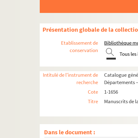
542. « Cours de science politique. » Incomplet 
543. « Traité de la politique de la France, ded
544. « Déduction des drois du Roy sur les roya
Présentation globale de la collecti
545. « Les interestz des papes, empereurs, roys
Etablissement de
Bibliothèque mu
546. « Imperatoris Caesaris Justiniani Instituti
conservation
Tous les
547. « Liber I. (II. III. IV.) Institutionum Justini
548. « Institutionum [Justiniani]liber primus (II
Intitulé de l'instrument de
Catalogue génér
549. « Institutiones Justiniani imperatoris, se
recherche
Départements —
550. « Prolegomena in quatuor Institutionum lib
Cote
1-1656
551. « Institutionum Justiniani brevis explicatio
Titre
Manuscrits de l
552. « In quatuor libros Institutionum Justinian
553. « In quatuor libros Institutionum divi J
554. « Institutionum Justiniani synopsis... A
Dans le document :
555. « Brevis notitia originis et incrementi libr