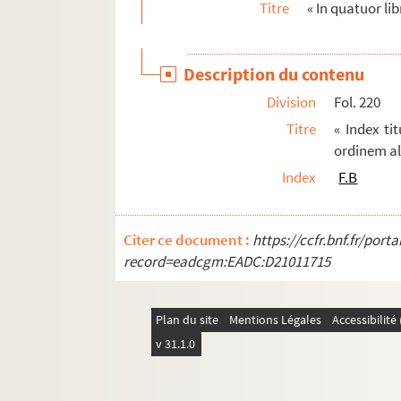
Titre
« In quatuor l
590. « Actes de notoriété, donnés par MM. les si
591. « Actes de notoriété des sindics des avocats
Description du contenu
592. Extrait de sentence de la sénéchaussée de M
Division
Fol. 220
593. Traité « des servitudes en général » et en 
Titre
« Index ti
594. « Remarques sur les donations. A Aix, 17
ordinem a
595. « Remarques de Monsieur du Périer », sur le 
Index
F.B
596. « Mémoires sur diverses questions de droit
597. « Mémoires Dupérier. Tome II. » — C'est le tit
Citer ce document :
https://ccfr.bnf.fr/por
598-611. « Remarques » sur le droit canonique
record=eadcgm:EADC:D21011715
612-616. « Remarques sur le droit civil, le can
617. Notes sur le droit, par titres alphabétiques.
Plan du site
Mentions Légales
Accessibilit
618-619. « Collection » de notes ou question
v 31.1.0
620. « Remarques » sur des questions de droit, p
e
te
621-628. Cours de droit, par M
Jean-B
Benoî