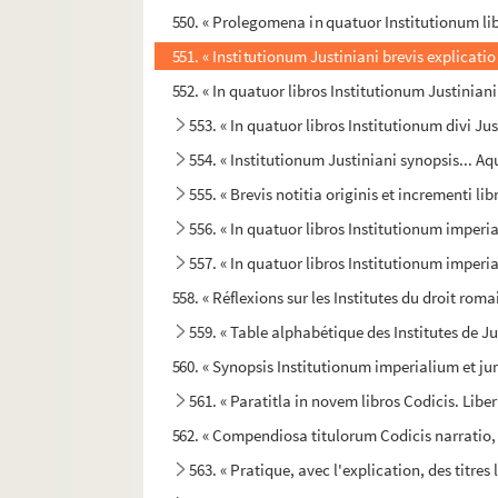
550. « Prolegomena in quatuor Institutionum lib
551. « Institutionum Justiniani brevis explicatio
552. « In quatuor libros Institutionum Justinian
553. « In quatuor libros Institutionum divi J
554. « Institutionum Justiniani synopsis... A
555. « Brevis notitia originis et incrementi libr
556. « In quatuor libros Institutionum imper
557. « In quatuor libros Institutionum imper
558. « Réflexions sur les Institutes du droit roma
559. « Table alphabétique des Institutes de Ju
560. « Synopsis Institutionum imperialium et ju
561. « Paratitla in novem libros Codicis. Liber
562. « Compendiosa titulorum Codicis narratio, ad 
563. « Pratique, avec l'explication, des titres