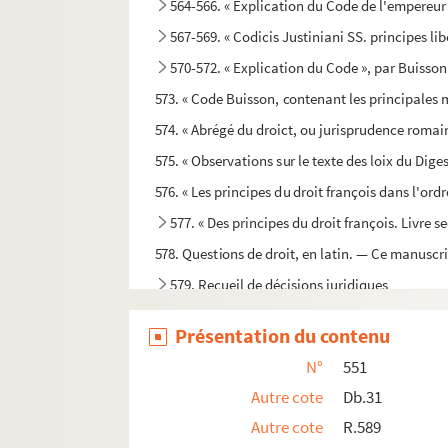
564-566. « Explication du Code de l'empereur 
567-569. « Codicis Justiniani SS. principes libe
570-572. « Explication du Code », par Buisso
573. « Code Buisson, contenant les principales 
574. « Abrégé du droict, ou jurisprudence roma
575. « Observations sur le texte des loix du Dig
576. « Les principes du droit françois dans l'ord
577. « Des principes du droit françois. Livre s
578. Questions de droit, en latin. — Ce manuscrit
579. Recueil de décisions juridiques
580. « Rédaction des lois romaines dans l'ordre d
Présentation du contenu
581. « Précis des dispositions de l'ordonnance civ
N°
551
582. Observations sur l'ordonnance de 1667, a
Autre cote
Db.31
583. « Table des ordonnances de nos roys, conten
Autre cote
R.589
584. « Précis des anciennes et nouvelles ordonna