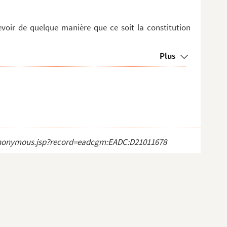
ecevoir de quelque manière que ce soit la constitution
Plus
ct_anonymous.jsp?record=eadcgm:EADC:D21011678