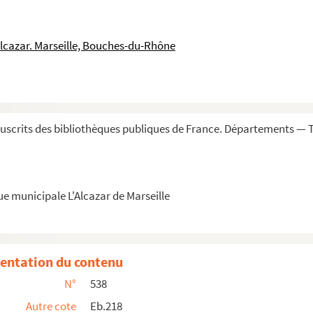
s
a summo pontifice Clemente XI datam die 8 sep...
ons. Cinquième partie, où l'on examine particu...
Alcazar. Marseille, Bouches-du-Rhône
tination et la grâce, avec les sentimens d...
e les Jésuites. — Trois volumes
ant des extraits et un jugement sur plusie...
archevêché de Malines »
scrits des bibliothèques publiques de France. Départements — T
es en chaire par le P. Parriel, jésuite,...
u P. Pichon, à l'occasion de son livre « ...
lque manière que ce soit la constitution
U...
ue municipale L'Alcazar de Marseille
e France, qui ont eu part à la constitution
Unigenit...
autres poésies
glise »
entation du contenu
usieurs préjugés légitimes contre la constitution
Uni...
N°
538
gnon, au P. Truillier, de l'Oratoire, du 13 août 1...
Autre cote
Eb.218