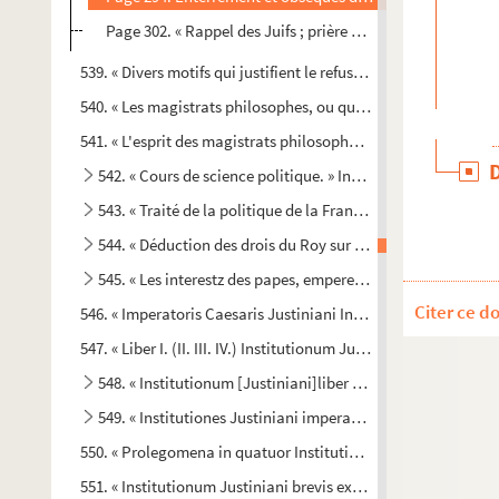
Page 302. « Rappel des Juifs ; prière pour le rappel des Juif
539. « Divers motifs qui justifient le refus [de recevoir]de que
540. « Les magistrats philosophes, ou quatrième lettre d'un do
541. « L'esprit des magistrats philosophes, ou sixième lettre d
542. « Cours de science politique. » Incomplet à la fin. — La
543. « Traité de la politique de la France, dedié et présenté 
544. « Déduction des drois du Roy sur les royaumes de Sicile
545. « Les interestz des papes, empereurs, roys, princes et e
Citer ce d
546. « Imperatoris Caesaris Justiniani Institutionum libri qua
547. « Liber I. (II. III. IV.) Institutionum Justinianearum »
548. « Institutionum [Justiniani]liber primus (II. III et IV) »
549. « Institutiones Justiniani imperatoris, seu Elementa jur
550. « Prolegomena in quatuor Institutionum libros »
551. « Institutionum Justiniani brevis explicatio »