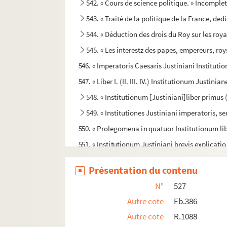
542. « Cours de science politique. » Incomplet 
543. « Traité de la politique de la France, ded
544. « Déduction des drois du Roy sur les roya
545. « Les interestz des papes, empereurs, roys
546. « Imperatoris Caesaris Justiniani Instituti
547. « Liber I. (II. III. IV.) Institutionum Justini
548. « Institutionum [Justiniani]liber primus (II
549. « Institutiones Justiniani imperatoris, se
550. « Prolegomena in quatuor Institutionum lib
551. « Institutionum Justiniani brevis explicatio
552. « In quatuor libros Institutionum Justinian
Présentation du contenu
553. « In quatuor libros Institutionum divi J
N°
527
554. « Institutionum Justiniani synopsis... A
Autre cote
Eb.386
555. « Brevis notitia originis et incrementi libr
Autre cote
R.1088
556. « In quatuor libros Institutionum imper