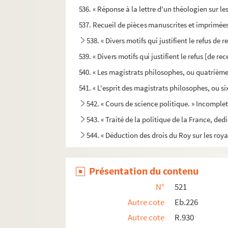
536. « Réponse à la lettre d'un théologien sur les
537. Recueil de pièces manuscrites et imprimées, s
538. « Divers motifs qui justifient le refus de
539. « Divers motifs qui justifient le refus [de 
540. « Les magistrats philosophes, ou quatrième l
541. « L'esprit des magistrats philosophes, ou si
542. « Cours de science politique. » Incomplet 
543. « Traité de la politique de la France, ded
544. « Déduction des drois du Roy sur les roya
545. « Les interestz des papes, empereurs, roys
546. « Imperatoris Caesaris Justiniani Instituti
Présentation du contenu
547. « Liber I. (II. III. IV.) Institutionum Justini
N°
521
548. « Institutionum [Justiniani]liber primus (II
Autre cote
Eb.226
549. « Institutiones Justiniani imperatoris, se
Autre cote
R.930