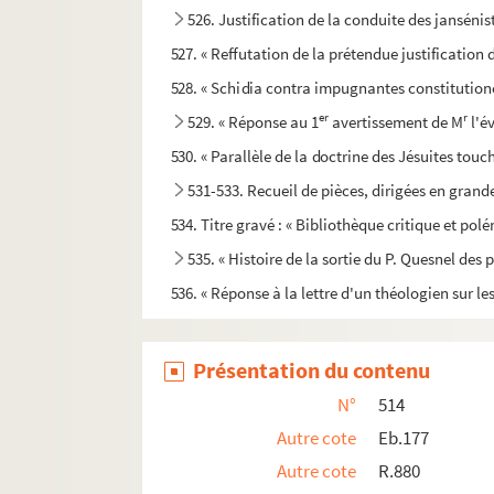
526. Justification de la conduite des jansénis
527. « Reffutation de la prétendue justification
528. « Schidia contra impugnantes constituti
er
r
529. « Réponse au 1
avertissement de M
l'é
530. « Parallèle de la doctrine des Jésuites touc
531-533. Recueil de pièces, dirigées en grand
534. Titre gravé : « Bibliothèque critique et pol
535. « Histoire de la sortie du P. Quesnel des
536. « Réponse à la lettre d'un théologien sur les
537. Recueil de pièces manuscrites et imprimées, s
538. « Divers motifs qui justifient le refus de
Présentation du contenu
539. « Divers motifs qui justifient le refus [de 
N°
514
540. « Les magistrats philosophes, ou quatrième l
Autre cote
Eb.177
541. « L'esprit des magistrats philosophes, ou si
Autre cote
R.880