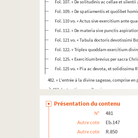
Fol. 107. « De solitudinis ac cellae et silenti
Fol. 109. « De spatiamentis et quolibet hom
Fol. 110 vo. « Actus sive exercitium ante q
Fol. 112. « De materia sive punctis aspira
Fol. 121 vo. « Tabula doctoris devotissimi B
Fol. 122. « Triplex quoddam exercitium divi
Fol. 125. « Exercitium brevius per sacra Chri
Fol. 125 vo. « Pia ac devota, et solidissima 
482. « L'entrée à la divine sagesse, comprise en p
483. Instructions sur l'oraison
484. Extraits, méditations, conférences sur des m
Présentation du contenu
485. Considérations et méditations sur les princ
N°
481
486. Considérations pieuses sur la mort, le jugemen
Autre cote
Eb.147
487. « Pratique pour les retraittes » : en général,
Autre cote
R.850
488. « Retraite de dix jours. » Nombreuses mé