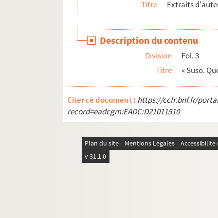
Titre
Extraits d'aute
489. « Méditations pour une retraite, à l'usage de
490. « Les considérations de la première solit
Description du contenu
491. Méditations et mélanges de spiritualité
Division
Fol. 3
492. « Méditations dévotes, fondées sur l'hist
Titre
« Suso. Qu
493. « Vive Jésus. Méditations sur les attributs 
494. « Recueil de diverses pratiques de dévot
Citer ce document :
https://ccfr.bnf.fr/por
495. Recueil de prières, pour diverses circon
record=eadcgm:EADC:D21011510
496. Livre de prières, ayant appartenu à une 
497. « Méditations pour huit jours de solitude, a
Plan du site
Mentions Légales
Accessibilit
498. Méditations pour une retraite de dix jours,
v 31.1.0
499. « Préparation à la mort, sur le modèle de J
500. « Le chrétien fidèle à sa vocation, ou réflec
501. « Exercices de piété. Première partie. Pri
502. « La vraie et parfaite félicité », démontr