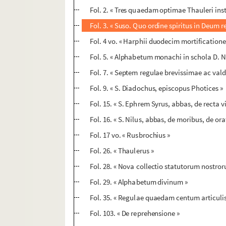
Fol. 2. « Tres quaedam optimae Thauleri inst
Fol. 3. « Suso. Quo ordine spiritus in Deum r
Fol. 4 vo. « Harphii duodecim mortificatione
Fol. 5. « Alphabetum monachi in schola D. N
Fol. 7. « Septem regulae brevissimae ac valde
Fol. 9. « S. Diadochus, episcopus Photices »
Fol. 15. « S. Ephrem Syrus, abbas, de recta v
Fol. 16. « S. Nilus, abbas, de moribus, de ora
Fol. 17 vo. « Rusbrochius »
Fol. 26. « Thaulerus »
Fol. 28. « Nova collectio statutorum nostro
Fol. 29. « Alphabetum divinum »
Fol. 35. « Regulae quaedam centum articuli
Fol. 103. « De reprehensione »