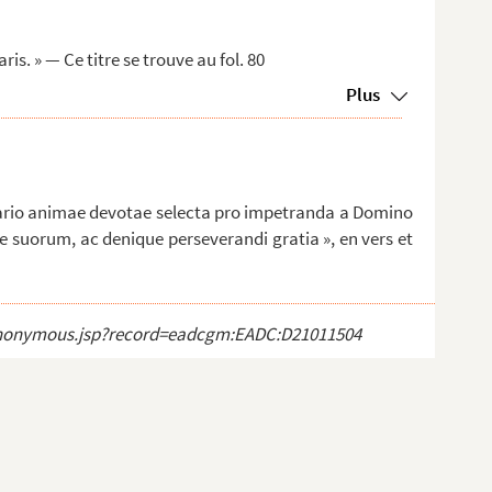
is. » — Ce titre se trouve au fol. 80
Plus
tuario animae devotae selecta pro impetranda a Domino
 suorum, ac denique perseverandi gratia », en vers et
ct_anonymous.jsp?record=eadcgm:EADC:D21011504