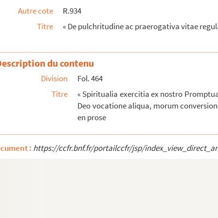
Autre cote
R.934
eiformitas, et amoris divini per summos contempl...
Titre
« De pulchritudine ac praerogativa vitae regular
s Chartreux
és spirituels qui contiennent les secrets...
Description du contenu
ritualité, par une ou plusieurs supérieure...
Division
Fol. 464
de l'année, de l'Avent au Sacré-Cœur
Titre
« Spiritualia exercitia ex nostro Promp
Deo vocatione aliqua, morum conversione
éternité, le purgatoire, le paradis, le ...
en prose
 pour le Jubilé, avant la profession, po...
ocument :
https://ccfr.bnf.fr/portailccfr/jsp/index_view_dire
Enfance. » — Prières pour diverses circon...
avons faicte, [que]le R. P. Paschal nous a don...
 admirable de nostre glorieuse Mère saincte É...
n Père de la Compagnie de Jésus, cette anné...