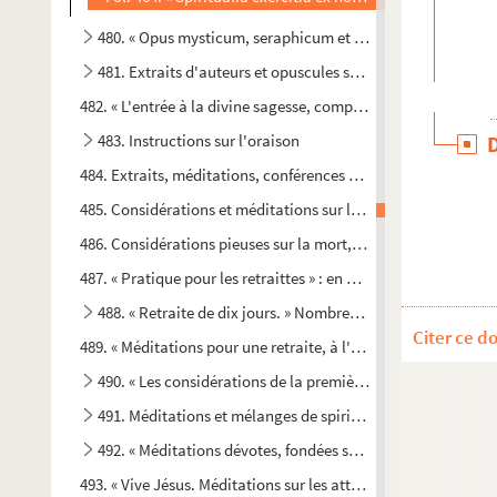
480. « Opus mysticum, seraphicum et plane divinum, sive D
481. Extraits d'auteurs et opuscules spirituels à l'usage de
482. « L'entrée à la divine sagesse, comprise en plusieurs trait
483. Instructions sur l'oraison
484. Extraits, méditations, conférences sur des matières de spi
485. Considérations et méditations sur les principales fêtes 
486. Considérations pieuses sur la mort, le jugement, l'enfer, l'
487. « Pratique pour les retraittes » : en général, pour l'Avent,
488. « Retraite de dix jours. » Nombreuses méditations
Citer ce d
489. « Méditations pour une retraite, à l'usage des Filles de l'
490. « Les considérations de la première solitude que nous 
491. Méditations et mélanges de spiritualité
492. « Méditations dévotes, fondées sur l'histoire de la vie
493. « Vive Jésus. Méditations sur les attributs divins, par u