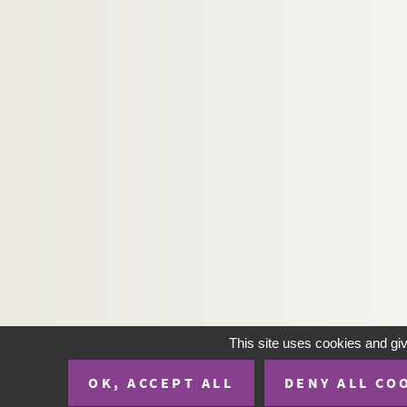
556. « In quatuor libros Institutionum imper
557. « In quatuor libros Institutionum imper
558. « Réflexions sur les Institutes du droit roma
559. « Table alphabétique des Institutes de Ju
560. « Synopsis Institutionum imperialium et ju
561. « Paratitla in novem libros Codicis. Liber
562. « Compendiosa titulorum Codicis narratio, ad 
563. « Pratique, avec l'explication, des titres
564-566. « Explication du Code de l'empereur 
567-569. « Codicis Justiniani SS. principes libe
570-572. « Explication du Code », par Buisso
573. « Code Buisson, contenant les principales 
This site uses cookies and gi
574. « Abrégé du droict, ou jurisprudence roma
575. « Observations sur le texte des loix du Dig
OK, ACCEPT ALL
DENY ALL CO
576. « Les principes du droit françois dans l'ord