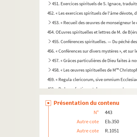
451. Exercices spirituels de S. Ignace, traduits
452. « Les exercices spirituels de l'âme dévote, d
453. « Recueil des œuvres de monseigneur le c
454. OEuvres spirituelles et lettres de M. de B(éru
455. Conférences spirituelles. — Du péché des
456. « Conférences sur divers mystères », et sur le
457. « Grâces particulières de Dieu faites à 
re
458. « Les œuvres spirituelles de M
Christoph
459. « Regula clericorum, sive omnium Ecclesiae
460. « De la perfection, et des moyens qu'une p
461. « Directoire augustinien, où sont compri
Présentation du contenu
462. « De christiana perfectione libri tres, a 
N°
443
463. « Praxis perfectionis christianae Alfonsi
Autre cote
Eb.350
464. « Table alphabétique des matières contenue
Autre cote
R.1051
465. « Maximes chrétiennes et politiques du gouve