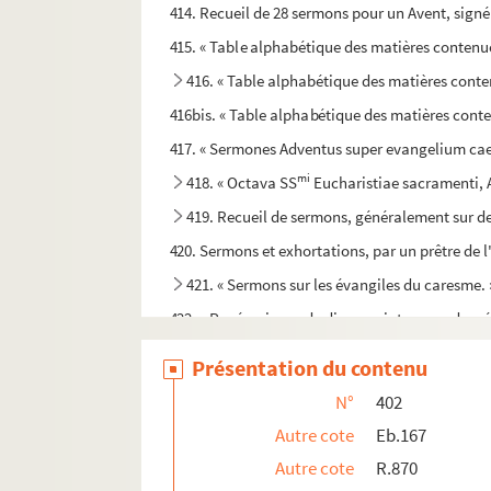
414. Recueil de 28 sermons pour un Avent, signé à l
415. « Table alphabétique des matières contenue
416. « Table alphabétique des matières conten
416bis. « Table alphabétique des matières conten
417. « Sermones Adventus super evangelium caec
mi
418. « Octava SS
Eucharistiae sacramenti, A
419. Recueil de sermons, généralement sur de
420. Sermons et exhortations, par un prêtre de l'
421. « Sermons sur les évangiles du caresme. » 
422. « Panégyriques de divers saints, avec des r
423-424. « Sermons de M. Vidal, de la C. de l'
Présentation du contenu
r
425. « Divers sermons de M
Thobert, prêtre d
N°
402
426-427. Recueil de sermons. — Deux volume
Autre cote
Eb.167
428. Sermons de M. Mathieu Olive, dernier curé 
Autre cote
R.870
429. Recueil de sermons, en français. — Ce manusc