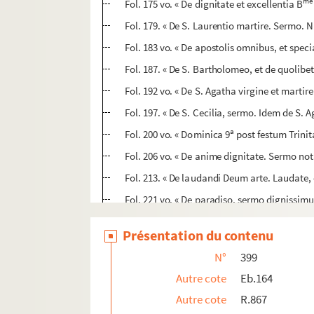
me
Fol. 175 vo. « De dignitate et excellentia B
Fol. 179. « De S. Laurentio martire. Sermo.
Fol. 183 vo. « De apostolis omnibus, et spec
Fol. 187. « De S. Bartholomeo, et de quolibet
Fol. 192 vo. « De S. Agatha virgine et martir
Fol. 197. « De S. Cecilia, sermo. Idem de S.
a
Fol. 200 vo. « Dominica 9
post festum Trinit
Fol. 206 vo. « De anime dignitate. Sermo 
Fol. 213. « De laudandi Deum arte. Laudate
Fol. 221 vo. « De paradiso, sermo dignissimu
Fol. 242 vo. « Sermo de pace. Fax huic domu
Présentation du contenu
Fol. 251. « De sancta Cruce, sermo pulcherrim
N°
399
Fol. 263. « De predicatoribus vel evangelisti
Autre cote
Eb.164
Fol. 270. « Utrum quis possit scire se iturum
Autre cote
R.867
Fol. 275 vo. « De virginitate. Queramus domi