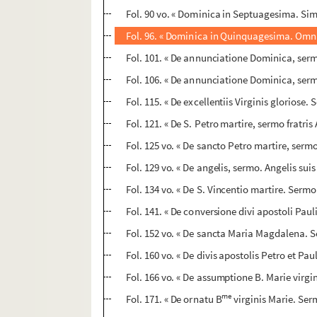
Fol. 90 vo. « Dominica in Septuagesima. Sim
Fol. 96. « Dominica in Quinquagesima. Omnis
Fol. 101. « De annunciatione Dominica, sermo
Fol. 106. « De annunciatione Dominica, serm
Fol. 115. « De excellentiis Virginis gloriose
Fol. 121. « De S. Petro martire, sermo fratris
Fol. 125 vo. « De sancto Petro martire, serm
Fol. 129 vo. « De angelis, sermo. Angelis sui
Fol. 134 vo. « De S. Vincentio martire. Sermo
Fol. 141. « De conversione divi apostoli Paul
Fol. 152 vo. « De sancta Maria Magdalena. Se
Fol. 160 vo. « De divis apostolis Petro et Pa
Fol. 166 vo. « De assumptione B. Marie virg
me
Fol. 171. « De ornatu B
virginis Marie. Serm