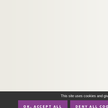
482. « L'entrée à la divine sagesse, comprise en p
483. Instructions sur l'oraison
484. Extraits, méditations, conférences sur des m
485. Considérations et méditations sur les princ
486. Considérations pieuses sur la mort, le jugemen
487. « Pratique pour les retraittes » : en général,
488. « Retraite de dix jours. » Nombreuses mé
489. « Méditations pour une retraite, à l'usage de
490. « Les considérations de la première solit
491. Méditations et mélanges de spiritualité
492. « Méditations dévotes, fondées sur l'hist
493. « Vive Jésus. Méditations sur les attributs 
494. « Recueil de diverses pratiques de dévot
This site uses cookies and gi
495. Recueil de prières, pour diverses circon
OK, ACCEPT ALL
DENY ALL CO
496. Livre de prières, ayant appartenu à une 