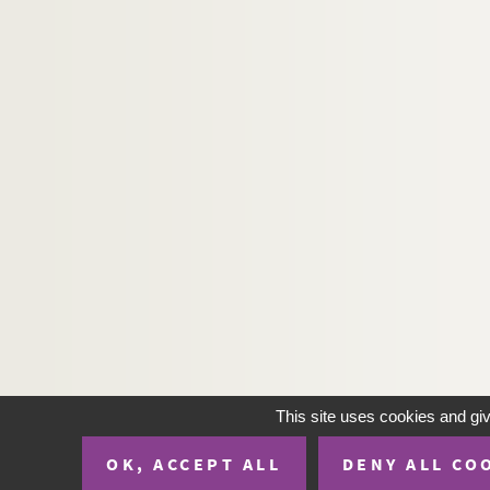
525. « Consultation des avocats du parlement de
526. Justification de la conduite des jansénis
527. « Reffutation de la prétendue justification
528. « Schidia contra impugnantes constituti
er
r
529. « Réponse au 1
avertissement de M
l'é
530. « Parallèle de la doctrine des Jésuites touc
531-533. Recueil de pièces, dirigées en grand
534. Titre gravé : « Bibliothèque critique et pol
535. « Histoire de la sortie du P. Quesnel des
536. « Réponse à la lettre d'un théologien sur les
537. Recueil de pièces manuscrites et imprimées, s
538. « Divers motifs qui justifient le refus de
This site uses cookies and gi
539. « Divers motifs qui justifient le refus [de 
OK, ACCEPT ALL
DENY ALL CO
540. « Les magistrats philosophes, ou quatrième l