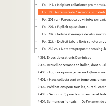
Fol. 147. « Incipiunt collationes pro mortui
Fol. 186. Autre suite de 7 sermons : « In die 
Fol. 201 vo. « Parenetica ad virtutes per va
Fol. 207. « Explicit opusculum »
Fol. 207. « Notule et exempla de vitis sanc
Fol. 227. « Explicit tabula floris sanctorum,
Fol. 232 vo. « Nota tres propositiones singu
398. Expositio orationis Dominicae
399. Recueil de sermons en italien, dont plusi
400. « Figurae e primo [et secundo]tomo con
401. « Haec collecta sunt ex tomo concionum 
402. Prédications pour tous les jours du carê
403. « Sermons (6) pour les dimanches et fest
404. Sermons en français. — De l'examen de c