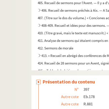
405. Recueil de sermons pour l'Avent. — Il y a d'
406. Recueil de sermons prêchés à Aix. — A Sai
407. (Titre sur le dos du volume.) « Conciones a
408-409. Recueil et idées pour des sermons.
410. (Titre gravé, mais le texte est manuscrit.) 
411. Analyse de sermons qui étaient compris en 
412. Sermons de morale
413. « Recueil en abrégé des conférences de 
414. Recueil de 28 sermons pour un Avent, signé à l
415. « Table alphabétique des matières contenue
416. « Table alphabétique des matières conten
Présentation du contenu
416bis. « Table alphabétique des matières conten
N°
397
417. « Sermones Adventus super evangelium caec
Autre cote
Eb.178
mi
418. « Octava SS
Eucharistiae sacramenti, A
Autre cote
R.881
419. Recueil de sermons, généralement sur de