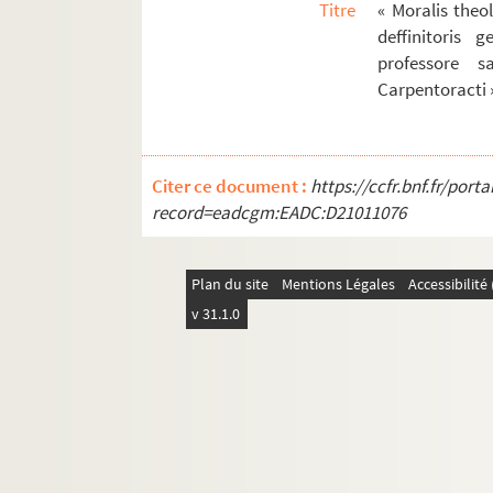
Titre
« Moralis theo
379. « Petit abbrégé de l'instruction du confe
deffinitoris 
380. « Monita quaedam perutilia confessoribu
professore s
Carpentoracti 
381. « Doctrina fori poenitentialis, omnia expl
382. « Doctrina fori poenitentialis. » — Même ou
383. « Tractatus varii de casibus conscientia
Citer ce document :
https://ccfr.bnf.fr/por
384. « Compendiosus tractatus casuum conscientia
record=eadcgm:EADC:D21011076
385. « Les privilèges des religieux, et sommaire 
386. Cas de conscience et matières religieuse
Plan du site
Mentions Légales
Accessibilit
387. « Catéchisme ou Doctrine chrétienne », pa
v 31.1.0
388. « Recueil et plan de catéchismes. » — A la 
389. « AEsopus cum glosa mistici sensus »
390. Étienne de Besançon. « Alphabetum narra
391. « Loci communes ex Scripturae sacrae autho
392. Sermones Guiberti Tornacensis