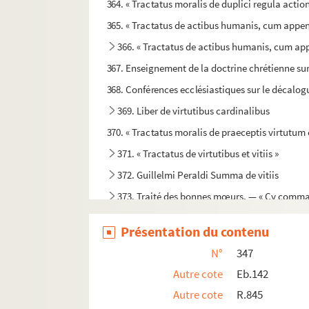
364. « Tractatus moralis de duplici regula ac
365. « Tractatus de actibus humanis, cum appendi
366. « Tractatus de actibus humanis, cum app
367. Enseignement de la doctrine chrétienne sur
368. Conférences ecclésiastiques sur le décalogue
369. Liber de virtutibus cardinalibus
370. « Tractatus moralis de praeceptis virtutum ch
371. « Tractatus de virtutibus et vitiis »
372. Guillelmi Peraldi Summa de vitiis
373. Traité des bonnes mœurs. — « Cy commance
374. « Celebris tractatus de vitiis et peccatis
Présentation du contenu
375. « Tractatus moralis de obligationibus a
N°
347
376. « Tractatus moralis de obligationibus sta
Autre cote
Eb.142
377. Gui de Montrocher. Manipulus curatoru
Autre cote
R.845
378. « Incipit brevis et utilis modus reducendi