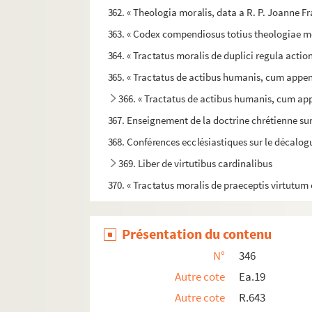
362. « Theologia moralis, data a R. P. Joanne F
363. « Codex compendiosus totius theologiae mo
364. « Tractatus moralis de duplici regula ac
365. « Tractatus de actibus humanis, cum appendi
366. « Tractatus de actibus humanis, cum app
367. Enseignement de la doctrine chrétienne sur
368. Conférences ecclésiastiques sur le décalogue
369. Liber de virtutibus cardinalibus
370. « Tractatus moralis de praeceptis virtutum ch
371. « Tractatus de virtutibus et vitiis »
372. Guillelmi Peraldi Summa de vitiis
Présentation du contenu
373. Traité des bonnes mœurs. — « Cy commance
N°
346
374. « Celebris tractatus de vitiis et peccatis
Autre cote
Ea.19
375. « Tractatus moralis de obligationibus a
Autre cote
R.643