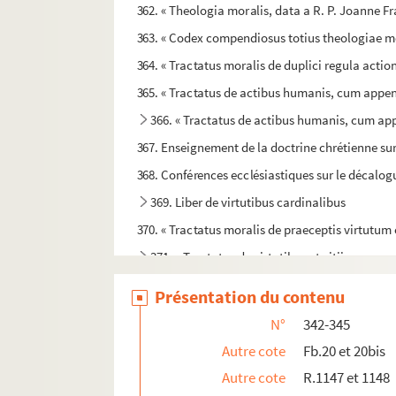
362. « Theologia moralis, data a R. P. Joanne F
363. « Codex compendiosus totius theologiae mo
364. « Tractatus moralis de duplici regula ac
365. « Tractatus de actibus humanis, cum appendi
366. « Tractatus de actibus humanis, cum app
367. Enseignement de la doctrine chrétienne sur
368. Conférences ecclésiastiques sur le décalogue
369. Liber de virtutibus cardinalibus
370. « Tractatus moralis de praeceptis virtutum ch
371. « Tractatus de virtutibus et vitiis »
372. Guillelmi Peraldi Summa de vitiis
Présentation du contenu
373. Traité des bonnes mœurs. — « Cy commance
N°
342-345
374. « Celebris tractatus de vitiis et peccatis
Autre cote
Fb.20 et 20bis
375. « Tractatus moralis de obligationibus a
Autre cote
R.1147 et 1148
376. « Tractatus moralis de obligationibus sta