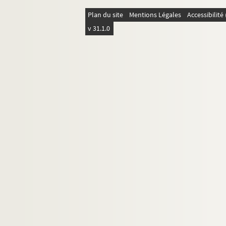
360. Table alphabétique de sujets de morale, av
Plan du site
Mentions Légales
Accessibilit
361. Theologia moralis
v 31.1.0
362. « Theologia moralis, data a R. P. Joanne F
363. « Codex compendiosus totius theologiae mo
364. « Tractatus moralis de duplici regula ac
365. « Tractatus de actibus humanis, cum appendi
366. « Tractatus de actibus humanis, cum app
367. Enseignement de la doctrine chrétienne sur
368. Conférences ecclésiastiques sur le décalogue
369. Liber de virtutibus cardinalibus
370. « Tractatus moralis de praeceptis virtutum ch
371. « Tractatus de virtutibus et vitiis »
372. Guillelmi Peraldi Summa de vitiis
373. Traité des bonnes mœurs. — « Cy commance