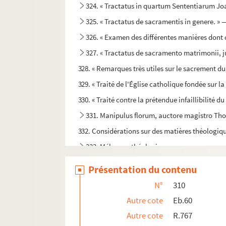
324. « Tractatus in quartum Sententiarum Joan
325. « Tractatus de sacramentis in genere. » 
326. « Examen des différentes manières dont on
327. « Tractatus de sacramento matrimonii, 
328. « Remarques très utiles sur le sacrement 
329. « Traité de l'Église catholique fondée sur la c
330. « Traité contre la prétendue infaillibilité d
331. Manipulus florum, auctore magistro Tho
332. Considérations sur des matières théologiqu
333. Mélanges théologiques
334. Mélanges théologiques
Présentation du contenu
335. Mélanges théologiques, en français et en
N°
310
336. « OEuvres mêlées »
Autre cote
Eb.60
337. Mélanges
Autre cote
R.767
338. « Abrégé de la morale en général », par