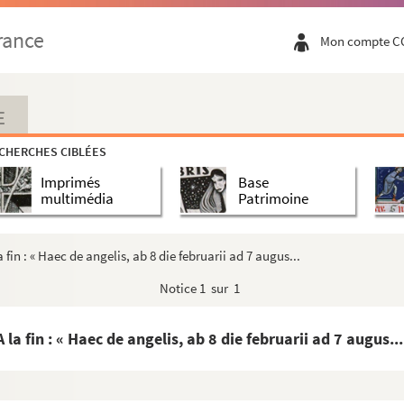
col. 593)
rance
Mon compte C
E
nitaire
CHERCHES CIBLÉES
Imprimés
Base
multimédia
Patrimoine
o
o
rtie, contenant : 1
les lettres ; 2
quelqu...
la fin : « Haec de angelis, ab 8 die februarii ad 7 augus...
Notice
1 sur 1
 S. Aug)
A la fin : « Haec de angelis, ab 8 die februarii ad 7 augus...
éologie »