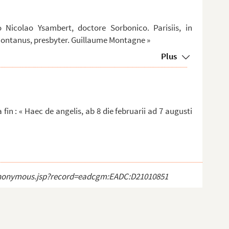
o Nicolao Ysambert, doctore Sorbonico. Parisiis, in
 Montanus, presbyter. Guillaume Montagne »
Plus
a fin : « Haec de angelis, ab 8 die februarii ad 7 augusti
ct_anonymous.jsp?record=eadcgm:EADC:D21010851