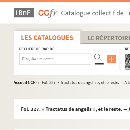
229. Smaragdi abbatis Diadema monachorum. (Migne, CII, 
Catalogue collectif de F
230. Opuscula S. Anselmi Cantuariensis
231. Hugonis de Sancto Victore Summa sententiarum
232. « Lettres de S. Bernard », traduites en français
LES CATALOGUES
LE RÉPERTOIR
233. « Remarques sur les lettres de saint Bernard », par un Tri
RECHERCHE RAPIDE
RE
234. « Remarques sur les lettres de S. Bernard »
235. « Remarques sur les livres de saint Bernard »
236. « Remarques sur les ouvrages de S. Bernard. Troisième pa
237. Opuscules de S. Bonaventure
Accueil CCFr
Fol. 327. « Tractatus de angelis », et le reste. — A 
>
238. S. Bonaventura in tertium librum Sententiarum
239. Speculum peccatoris. (Migne, XL, col. 983, in append.
240. Liber eruditionis religiosorum
Fol. 327. « Tractatus de angelis », et le reste. — 
241. Johannis de Gersono opuscula
242. « Réflexions sur la manière d'étudier et d'enseigner la th