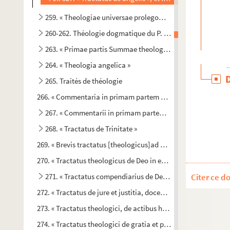
259. « Theologiae universae prolegomena »
260-262. Théologie dogmatique du P. Renoult, de l'Oratoir
263. « Primae partis Summae theologicae tractatus primus.
264. « Theologia angelica »
265. Traités de théologie
266. « Commentaria in primam partem S. Thomae. » — A la fin : 
267. « Commentarii in primam partem sancti Thomae »
268. « Tractatus de Trinitate »
269. « Brevis tractatus [theologicus]ad mentem Joannis Duns S
270. « Tractatus theologicus de Deo in essentia uno et in person
271. « Tractatus compendiarius de Deo in essentia uno et in 
Citer ce d
272. « Tractatus de jure et justitia, docente Anicii R. P. Sauni
273. « Tractatus theologici, de actibus humanis, de beatitudine
274. « Tractatus theologici de gratia et peccatis, docente Anici