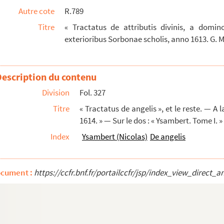
Autre cote
R.789
Titre
« Tractatus de attributis divinis, a domin
e. — Trois volumes
exterioribus Sorbonae scholis, anno 1613. G.
 De Deo perfectionibusque divinis »
Description du contenu
Division
Fol. 327
« Finis tractatus de Deo et de ejus attribu...
Titre
« Tractatus de angelis », et le reste. — A l
1614. » — Sur le dos : « Ysambert. Tome I. »
Index
Ysambert (Nicolas)
De angelis
coti, doctoris subtilis. » — De prooemialibu...
is trino. Docente Anicii R. P. Pelletier,...
personis trino, ex scriptis a RR. Patre Pelet...
ocument :
https://ccfr.bnf.fr/portailccfr/jsp/index_view_dire
er, e Societate Jesu, audiente Antonio Fa...
 et de angelis, docente Anicii R. P. Pelet...
i R. P. Peletier, e Societate Jesu, audie...