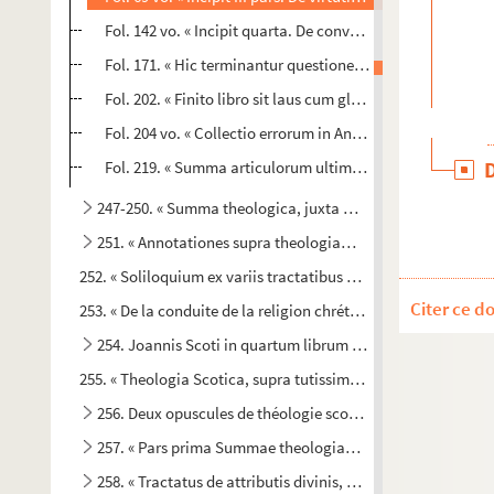
Fol. 142 vo. « Incipit quarta. De convenientia Incarnationis
Fol. 171. « Hic terminantur questiones totius Summe beati
Fol. 202. « Finito libro sit laus cum gloria Christo. » Suit
ib
Fol. 204 vo. « Collectio errorum in Anglia et Parisius con
Fol. 219. « Summa articulorum ultimo condempnatorum 
247-250. « Summa theologica, juxta miram D. Thomae, docto
251. « Annotationes supra theologiam divi Thomae et Estii.
252. « Soliloquium ex variis tractatibus elucubratum, in quib
Citer ce d
253. « De la conduite de la religion chrétienne, où l'on voit un
254. Joannis Scoti in quartum librum Sententiarum
255. « Theologia Scotica, supra tutissimam Scripturam, concil
256. Deux opuscules de théologie scolastique, sans titres 
257. « Pars prima Summae theologiae angelici doctoris sa
258. « Tractatus de attributis divinis, a domino Nicolao Ysa