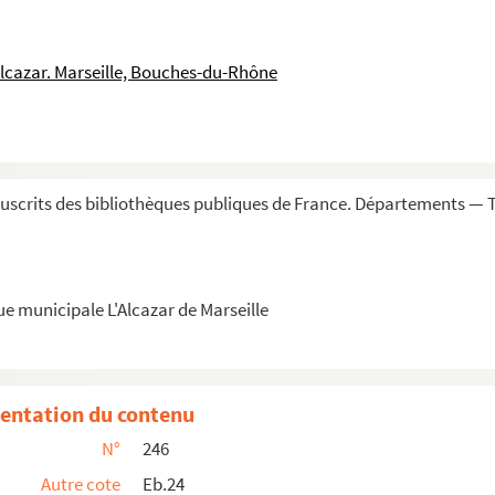
o
o
rtie, contenant : 1
les lettres ; 2
quelqu...
Alcazar. Marseille, Bouches-du-Rhône
 S. Aug)
scrits des bibliothèques publiques de France. Départements — T
éologie »
tur. » — Entretiens sur la religion, en forme...
ue municipale L'Alcazar de Marseille
idei »
ad quaestionem primam D. Thomae » ; sequuntur tr...
. Thomas, où l'on ne donne que les conclusions...
entation du contenu
Prima questio. Prima conclusio. Theologia est necess...
N°
246
Autre cote
Eb.24