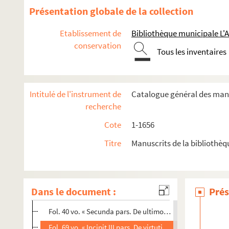
235. « Remarques sur les livres de saint Bernard »
Présentation globale de la collection
236. « Remarques sur les ouvrages de S. Bernard. Troisième pa
Etablissement de
Bibliothèque municipale L'
237. Opuscules de S. Bonaventure
conservation
238. S. Bonaventura in tertium librum Sententiarum
Tous les inventaires
239. Speculum peccatoris. (Migne, XL, col. 983, in append.
240. Liber eruditionis religiosorum
Intitulé de l'instrument de
Catalogue général des manu
241. Johannis de Gersono opuscula
recherche
242. « Réflexions sur la manière d'étudier et d'enseigner la th
Cote
1-1656
243. Honoré d'Autun. « Incipit liber qui Elucidarius nuncupa
Titre
Manuscrits de la bibliothèq
244. « De summa Trinitate et fide catholica, et de articulis f
245. « Disputatio prooemialis, de theologia secundum se, 
246. Theologia viatorum. — C'est un abrégé de la Somme de S
Dans le document :
Prés
Fol. 2. « Prima pars beati Thome de theologia viatorum. 
Fol. 40 vo. « Secunda pars. De ultimo fine hominis »
Fol. 69 vo. « Incipit III pars. De virtutibus »