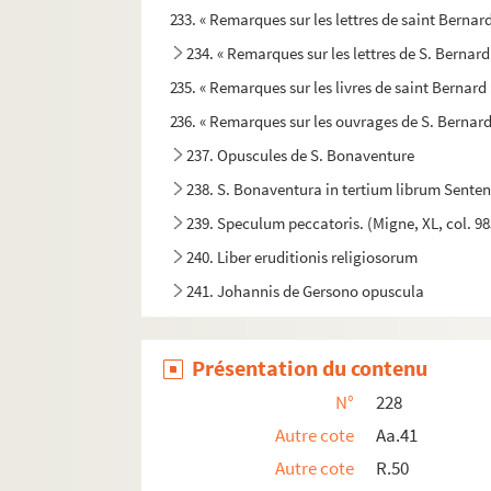
233. « Remarques sur les lettres de saint Bernard
234. « Remarques sur les lettres de S. Bernard
235. « Remarques sur les livres de saint Bernard 
236. « Remarques sur les ouvrages de S. Bernard
237. Opuscules de S. Bonaventure
238. S. Bonaventura in tertium librum Sente
239. Speculum peccatoris. (Migne, XL, col. 98
240. Liber eruditionis religiosorum
241. Johannis de Gersono opuscula
242. « Réflexions sur la manière d'étudier et d'e
243. Honoré d'Autun. « Incipit liber qui Eluci
Présentation du contenu
244. « De summa Trinitate et fide catholica, et 
N°
228
245. « Disputatio prooemialis, de theologia
Autre cote
Aa.41
246. Theologia viatorum. — C'est un abrégé 
Autre cote
R.50