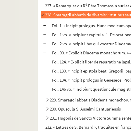
d
227. « Remarques du R
Père Thomassin sur les 
228. Smaragdi abbatis de diversis virtutibus s
Fol. 1. « Incipit prologus. Hunc modicum ope
Fol. 1 vo. « Incipiunt capitula. 1. De oratione
Fol. 2 vo. « Incipit liber qui vocatur Diad
Fol. 90. « Explicit Diadema monachorum. » 
Fol. 124. « Explicit liber de reparatione la
Fol. 130. « Incipit epistola beati Gregorii, 
Fol. 134. « Incipit prologus in Geneseos. Pro
Fol. 146 vo. « Incipiunt questiuncule magistr
229. Smaragdi abbatis Diadema monachorum. 
230. Opuscula S. Anselmi Cantuariensis
231. Hugonis de Sancto Victore Summa sent
232. « Lettres de S. Bernard », traduites en franç