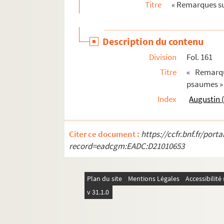
Titre
« Remarques su
242. « Réflexions sur la manière d'étudier et d'e
243. Honoré d'Autun. « Incipit liber qui Eluci
Description du contenu
244. « De summa Trinitate et fide catholica, et 
Division
Fol. 161
245. « Disputatio prooemialis, de theologia
Titre
« Remarqu
246. Theologia viatorum. — C'est un abrégé 
psaumes »
247-250. « Summa theologica, juxta miram D. 
Index
Augustin (
251. « Annotationes supra theologiam divi Tho
252. « Soliloquium ex variis tractatibus elucub
Citer ce document :
https://ccfr.bnf.fr/por
253. « De la conduite de la religion chrétienne, o
record=eadcgm:EADC:D21010653
254. Joannis Scoti in quartum librum Senten
255. « Theologia Scotica, supra tutissimam Scri
Plan du site
Mentions Légales
Accessibilit
256. Deux opuscules de théologie scolastique,
v 31.1.0
257. « Pars prima Summae theologiae angelic
258. « Tractatus de attributis divinis, a domi