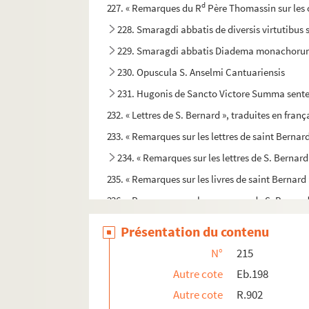
d
227. « Remarques du R
Père Thomassin sur les 
228. Smaragdi abbatis de diversis virtutibus
229. Smaragdi abbatis Diadema monachorum. 
230. Opuscula S. Anselmi Cantuariensis
231. Hugonis de Sancto Victore Summa sent
232. « Lettres de S. Bernard », traduites en franç
233. « Remarques sur les lettres de saint Bernard
234. « Remarques sur les lettres de S. Bernard
235. « Remarques sur les livres de saint Bernard 
236. « Remarques sur les ouvrages de S. Bernard
237. Opuscules de S. Bonaventure
Présentation du contenu
238. S. Bonaventura in tertium librum Sente
N°
215
239. Speculum peccatoris. (Migne, XL, col. 98
Autre cote
Eb.198
240. Liber eruditionis religiosorum
Autre cote
R.902
241. Johannis de Gersono opuscula