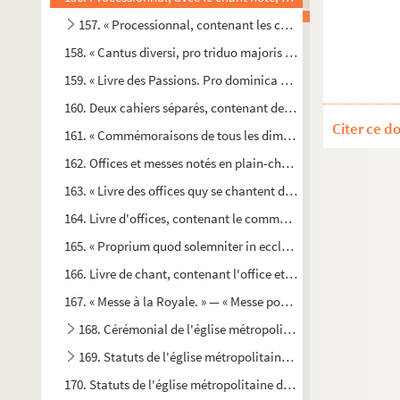
157. « Processionnal, contenant les chants des processions 
158. « Cantus diversi, pro triduo majoris hebdomadae, die Pa
159. « Livre des Passions. Pro dominica Palmarum et aliorum 
160. Deux cahiers séparés, contenant deux parties du chant d
Citer ce d
161. « Commémoraisons de tous les dimanches de l'année. Faic
162. Offices et messes notés en plain-chant, pour diverses fête
163. « Livre des offices quy se chantent dans la chappelle des F
164. Livre d'offices, contenant le commun des saints ; lequel 
165. « Proprium quod solemniter in ecclesia collegiata Nostre 
166. Livre de chant, contenant l'office et la messe de S. Fran
167. « Messe à la Royale. » — « Messe pour notre séraphique Pè
168. Cérémonial de l'église métropolitaine d'Aix
169. Statuts de l'église métropolitaine d'Aix
170. Statuts de l'église métropolitaine d'Aix