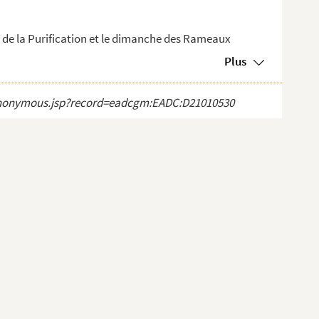
e de la Purification et le dimanche des Rameaux
Plus
ct_anonymous.jsp?record=eadcgm:EADC:D21010530