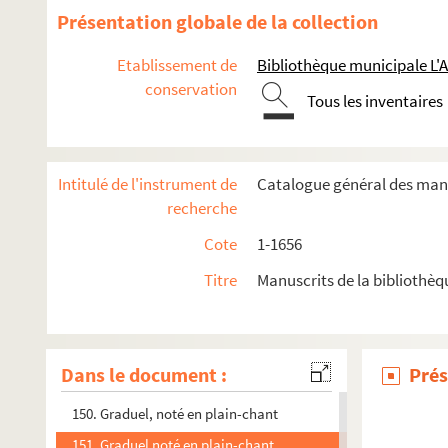
137. « Ordo ad faciendam aquam benedictam, ad usum vener. C
Présentation globale de la collection
138. « Libellus continens preces in susceptione novitii, cum 
Etablissement de
Bibliothèque municipale L'
139. « Libellus continens preces in susceptione novitii, cum qu
conservation
Tous les inventaires
140. « L'office de Jésus, pour le jour et l'octave de sa feste,
141. « Officia propria totius ordinis SS. Trinitatis Redemption
142. Recueil d'offices à l'usage des prêtres du Bon Pasteur. —
Intitulé de l'instrument de
Catalogue général des manu
143. Offices et prières, à l'usage d'une confrérie de Pénitents d
recherche
144. « Offices propres de quelques saints particuliers, divisés e
Cote
1-1656
145. Livre de prières extraites du Pontifical
Titre
Manuscrits de la bibliothèq
146. « Livre de chœur pour les dames religieuses de l'adoratio
147. Livre d'oraisons, ou collectes. — On lit au premier feuill
148. « Observationes in novos hymnos sanctae Sedi Apostolicae 
Dans le document :
Prés
149. Recueil d'hymnes pour l'office divin. — Pour la plupart
150. Graduel, noté en plain-chant
151. Graduel noté en plain-chant