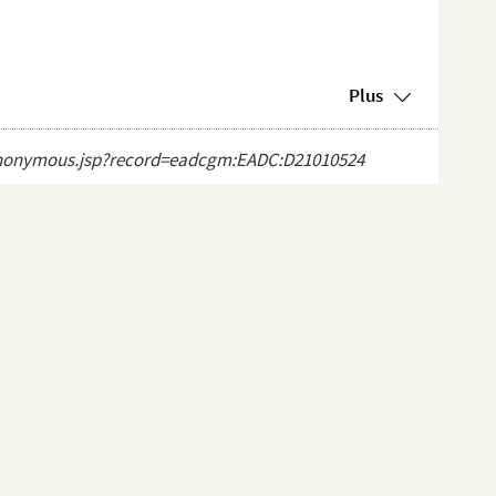
Plus
ct_anonymous.jsp?record=eadcgm:EADC:D21010524