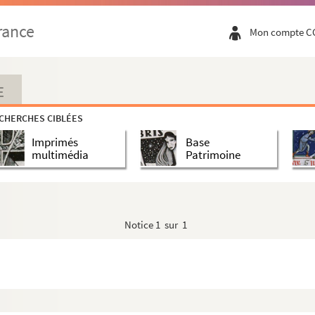
enses », comme on lit au premier feuillet. Mai...
rance
Mon compte C
 cartusiensis, officium, ex selectis S. S...
E
rginis Mariae de Verna. 1666 »
CHERCHES CIBLÉES
emper virginis Marie Domine nostre. » Commenc...
Imprimés
Base
 des Chartreux, sans chant. — A la fin, l...
multimédia
Patrimoine
mae
: « In nomine Domini J. C. et b
semper virg...
les leçons des matines. — On indique aux fêtes 12...
ts
Notice
1 sur 1
per anni circulum dicuntur in divinis offici...
uae dicit in sede sua. Cartusiae Beatae Mart...