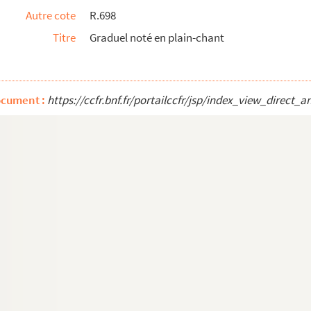
Autre cote
R.698
Deux volumes
Titre
Graduel noté en plain-chant
du Magnificat, tant des dimanches de l'année...
êtes, avec l'office des morts
rification et le dimanche des Rameaux
ocument :
https://ccfr.bnf.fr/portailccfr/jsp/index_view_dire
de la Purification, des Rameaux et de la veill...
schae, Nativitate Domini, quibusdamque offici...
dierum. » — Ce sont les quatre Passions, noté...
e la Passion
t à Marseille par F. Guillaume Martin. 1639 »
te
s de la S
Vierge
. Pénitens bleurs soubz le tiltre Nostre-...
par sa taille, ses ornements et son contenu...
Domine Majoris, civitatis Arelatensis, cant...
çois de Paule