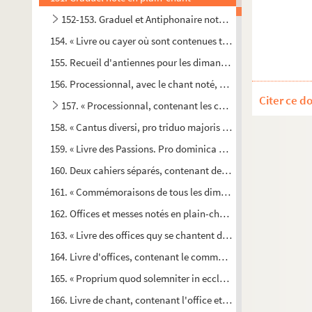
152-153. Graduel et Antiphonaire notés en plainchant. — 
154. « Livre ou cayer où sont contenues toutes les antiennes 
155. Recueil d'antiennes pour les dimanches, les féries et les f
156. Processionnal, avec le chant noté, pour la fête de la Pu
Citer ce d
157. « Processionnal, contenant les chants des processions 
158. « Cantus diversi, pro triduo majoris hebdomadae, die Pa
159. « Livre des Passions. Pro dominica Palmarum et aliorum 
160. Deux cahiers séparés, contenant deux parties du chant d
161. « Commémoraisons de tous les dimanches de l'année. Faic
162. Offices et messes notés en plain-chant, pour diverses fête
163. « Livre des offices quy se chantent dans la chappelle des F
164. Livre d'offices, contenant le commun des saints ; lequel 
165. « Proprium quod solemniter in ecclesia collegiata Nostre 
166. Livre de chant, contenant l'office et la messe de S. Fran