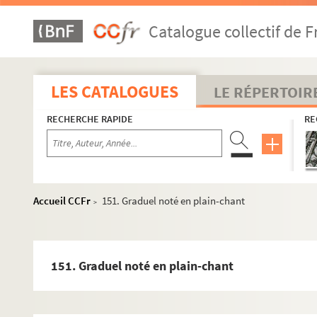
121. Bréviaire, à l'usage des Chartreux, « secundum Cartusi
Catalogue collectif de F
122. « Sancti P. N. Brunonis confessoris, patriarchae S. Ordinis
123. Graduel noté, à l'usage des Chartreux
124. Graduel noté, à l'usage des Chartreux
LES CATALOGUES
LE RÉPERTOIR
125. « Graduale cartusiense. Pro domo beatissimae semper vi
RECHERCHE RAPIDE
RE
me
126. « Antiphonarium cartusiense. Pro domo Massiliensi b
s
127. Livre d'office, contenant les répons des matines, à l'usage
128. Responsorial, à l'usage des Chartreux. — Commencement 
129-131. Livres d'office, contenant les répons à dire après 
Accueil CCFr
151. Graduel noté en plain-chant
>
132. Livre d'office, contenant les répons du commun des Sain
133. « Collectarium cartusiense. 1619 »
134. Collectarium cartusiense. A la fin, le calendrier
151. Graduel noté en plain-chant
135. « Collectaneum, in quo continentur omnes collectae quae 
136. « Liber sacerdotis hebdomadarii, in quo continentur ea q