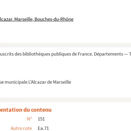
artusiae Aquensis, sub felici prioratu veneran...
quibusdam aliis, prout sequens pagina indica...
Alcazar. Marseille, Bouches-du-Rhône
ibusdam aliis adjunctis. » — Profession, r...
 qui se célèbre dans la congrégation de l'...
is captivorum, Leonis PP. X, Clementis VII...
 Fêtes du précieux sang, du Bon pasteur, du...
scrits des bibliothèques publiques de France. Départements — T
'Aix, dont la chapelle était sous le tit...
n quatre parties... A Aix. » — Au milieu...
ue municipale L'Alcazar de Marseille
n perpétuelle du très saint Sacrement. Écri...
et, en grandes lettres rouges, occupant to...
submissae » ; (autre écriture) « per fratre...
entation du contenu
, ce sont des psaumes mis en vers latins ; qu...
N°
151
Autre cote
Ea.71