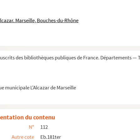
Alcazar. Marseille, Bouches-du-Rhône
les initiales sont en or sur couleur pourpre o...
scrits des bibliothèques publiques de France. Départements — T
ue municipale L'Alcazar de Marseille
entation du contenu
N°
112
Autre cote
Eb.181ter