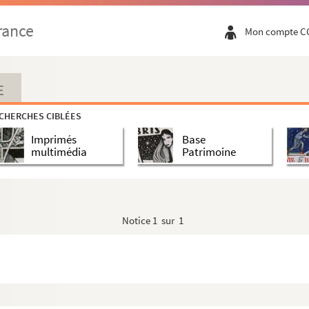
rance
Mon compte C
solvendo, a P. Fr. Ludovico Rabier, sacri ...
cclesiasticorum muneribus, consultatio. 1643...
E
peritiorem penitioremque sacrorum rituum, cano...
CHERCHES CIBLÉES
Imprimés
Base
multimédia
Patrimoine
ntenant les évangiles des dimanches et fêtes...
Notice
1 sur 1
ment et à la fin