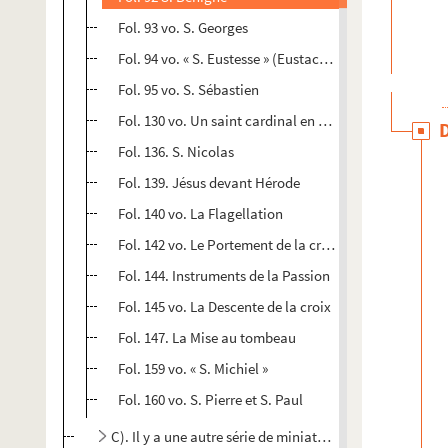
Fol. 93 vo. S. Georges
Fol. 94 vo. « S. Eustesse » (Eustache)
Fol. 95 vo. S. Sébastien
Fol. 130 vo. Un saint cardinal en prières
Fol. 136. S. Nicolas
Fol. 139. Jésus devant Hérode
Fol. 140 vo. La Flagellation
Fol. 142 vo. Le Portement de la croix
Fol. 144. Instruments de la Passion
Fol. 145 vo. La Descente de la croix
Fol. 147. La Mise au tombeau
Fol. 159 vo. « S. Michiel »
Fol. 160 vo. S. Pierre et S. Paul
C). Il y a une autre série de miniatures de plus grandes