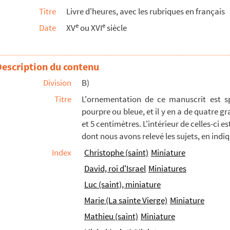
Titre
Livre d'heures, avec les rubriques en français
e
e
Date
XV
ou XVI
siècle
Description du contenu
Division
B)
Titre
L'ornementation de ce manuscrit est spl
pourpre ou bleue, et il y en a de quatre g
et 5 centimètres. L'intérieur de celles-ci 
dont nous avons relevé les sujets, en indi
Index
Christophe (saint)
Miniature
David, roi d'Israel
Miniatures
Luc (saint), miniature
Marie (La sainte Vierge)
Miniature
Mathieu (saint)
Miniature
 dimensions, ayant 7 centimètres en largeur et 9...