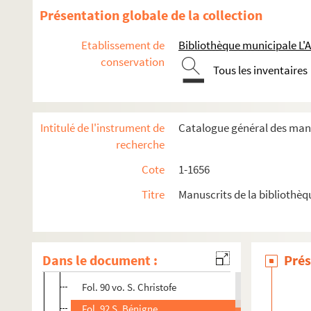
Présentation globale de la collection
A). [Titre absent ou non renseigné]
Etablissement de
Bibliothèque municipale L'
B). L'ornementation de ce manuscrit est splendide. Toutes 
conservation
Tous les inventaires
Fol. 5. S. Luc
Fol. 7. S. Matthieu
Fol. 9 vo. S. Marc
Intitulé de l'instrument de
Catalogue général des manu
Fol. 33. La Visitation
recherche
Fol. 40. La Crèche
Cote
1-1656
Fol. 48. Appel des bergers
Titre
Manuscrits de la bibliothèq
Fol. 55 vo. Adoration des Mages
Fol. 62 vo. La Purification
Fol. 70. La Fuite en Égypte
Dans le document :
Prés
te
Fol. 82 vo. Le Couronnement de la S
Vierge
Fol. 90 vo. S. Christofe
Fol. 92 S. Bénigne