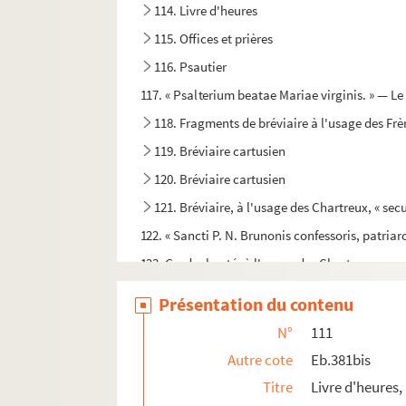
114. Livre d'heures
115. Offices et prières
116. Psautier
117. « Psalterium beatae Mariae virginis. » — L
118. Fragments de bréviaire à l'usage des Frè
119. Bréviaire cartusien
120. Bréviaire cartusien
121. Bréviaire, à l'usage des Chartreux, « se
122. « Sancti P. N. Brunonis confessoris, patriarc
123. Graduel noté, à l'usage des Chartreux
124. Graduel noté, à l'usage des Chartreux
Présentation du contenu
125. « Graduale cartusiense. Pro domo beatissi
N°
111
126. « Antiphonarium cartusiense. Pro domo Mas
Autre cote
Eb.381bis
127. Livre d'office, contenant les répons des mat
Titre
Livre d'heures,
128. Responsorial, à l'usage des Chartreux. — 