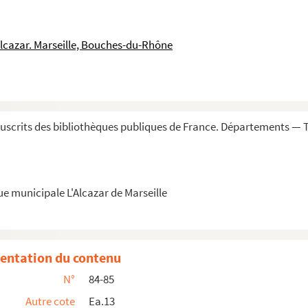
eteri Testamento quam de Novo. Incipit liber ...
 notabiliora in margine »
Alcazar. Marseille, Bouches-du-Rhône
Deux volumes
es. A la fin, un autre résumé de chaque p...
chapitres
mposée des propres paroles évangéliques, et r...
scrits des bibliothèques publiques de France. Départements — T
ue municipale L'Alcazar de Marseille
es de Notre-Seigneur. — Commencement : « Ult...
i »
e des écrits de la vénérable Mère Marie de Jés...
entation du contenu
es écrits de la vénérable Mère Marie de Jés...
N°
84-85
Autre cote
Ea.13