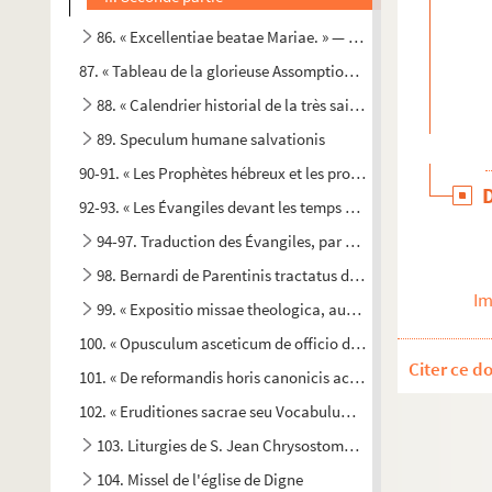
86. « Excellentiae beatae Mariae. » — Tel est le titre mis su
87. « Tableau de la glorieuse Assomption de la Vierge, faict e
88. « Calendrier historial de la très sainte Vierge, avec les 
89. Speculum humane salvationis
90-91. « Les Prophètes hébreux et les prophéties juives, à l'éga
92-93. « Les Évangiles devant les temps modernes, par C.-A. S
94-97. Traduction des Évangiles, par A.-Ch. Sellier. — Qua
98. Bernardi de Parentinis tractatus de missa
Im
99. « Expositio missae theologica, auctore R. P.»
100. « Opusculum asceticum de officio divino debite et rite per
Citer ce d
101. « De reformandis horis canonicis ac rite constituendis e
102. « Eruditiones sacrae seu Vocabulum ecclesiasticum, ad 
103. Liturgies de S. Jean Chrysostome et de S. Basile
104. Missel de l'église de Digne