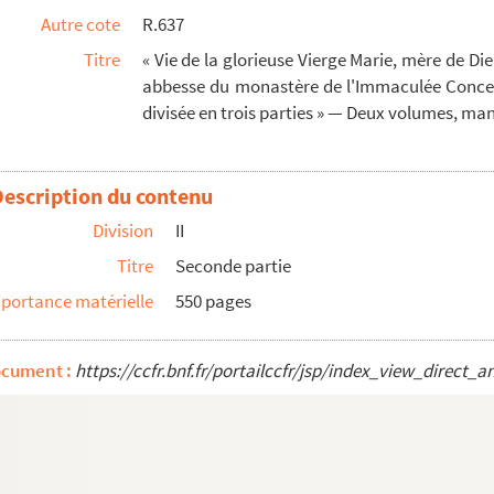
Autre cote
R.637
r le dos de ce manuscrit, qui n'en a aucun,...
Titre
« Vie de la glorieuse Vierge Marie, mère de Die
t composé par A. de M. 1638 »
abbesse du monastère de l'Immaculée Concepti
festes des saints de chaque jour »
divisée en trois parties » — Deux volumes, ma
rd du Christianisme. » Par A.-Ch. Sellier, ...
Description du contenu
ellier. » — Deux volumes
Division
II
tre volumes
Titre
Seconde partie
portance matérielle
550 pages
solvendo, a P. Fr. Ludovico Rabier, sacri ...
ocument :
https://ccfr.bnf.fr/portailccfr/jsp/index_view_dire
cclesiasticorum muneribus, consultatio. 1643...
peritiorem penitioremque sacrorum rituum, cano...