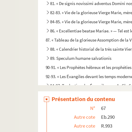
81. « De signis novissimi adventus Domini nost
82-83. « Vie de la glorieuse Vierge Marie, mère
84-85. « Vie de la glorieuse Vierge Marie, mère
86. « Excellentiae beatae Mariae. » — Tel est l
87. « Tableau de la glorieuse Assomption de la V
88. « Calendrier historial de la très sainte Vie
89. Speculum humane salvationis
90-91. « Les Prophètes hébreux et les prophéties j
92-93. « Les Évangiles devant les temps moderne
94-97. Traduction des Évangiles, par A.-Ch. S
98. Bernardi de Parentinis tractatus de missa
Présentation du contenu
99. « Expositio missae theologica, auctore R. 
N°
67
100. « Opusculum asceticum de officio divino debi
Autre cote
Eb.290
101. « De reformandis horis canonicis ac rite co
Autre cote
R.993
102. « Eruditiones sacrae seu Vocabulum eccles