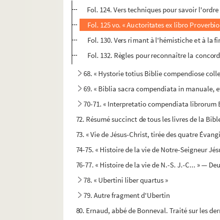
Fol. 124. Vers techniques pour savoir l'ordre
Fol. 125 vo. « Auctoritates ex libro Proverbi
Fol. 130. Vers rimant à l'hémistiche et à la f
Fol. 132. Règles pour reconnaître la concor
68. « Hystorie totius Biblie compendiose coll
69. « Biblia sacra compendiata in manuale, e
70-71. « Interpretatio compendiata librorum 
72. Résumé succinct de tous les livres de la Bibl
73. « Vie de Jésus-Christ, tirée des quatre Évangi
74-75. « Histoire de la vie de Notre-Seigneur Jé
76-77. « Histoire de la vie de N.-S. J.-C... » — D
78. « Ubertini liber quartus »
79. Autre fragment d'Ubertin
80. Ernaud, abbé de Bonneval. Traité sur les de