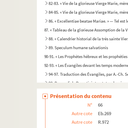
82-83. « Vie de la glorieuse Vierge Marie, mère
84-85. « Vie de la glorieuse Vierge Marie, mère
86. « Excellentiae beatae Mariae. » — Tel est l
87. « Tableau de la glorieuse Assomption de la V
88. « Calendrier historial de la très sainte Vie
89. Speculum humane salvationis
90-91. « Les Prophètes hébreux et les prophéties j
92-93. « Les Évangiles devant les temps moderne
94-97. Traduction des Évangiles, par A.-Ch. S
98. Bernardi de Parentinis tractatus de missa
99. « Expositio missae theologica, auctore R. 
Présentation du contenu
100. « Opusculum asceticum de officio divino debi
N°
66
101. « De reformandis horis canonicis ac rite co
Autre cote
Eb.269
102. « Eruditiones sacrae seu Vocabulum eccles
Autre cote
R.972
103. Liturgies de S. Jean Chrysostome et de S