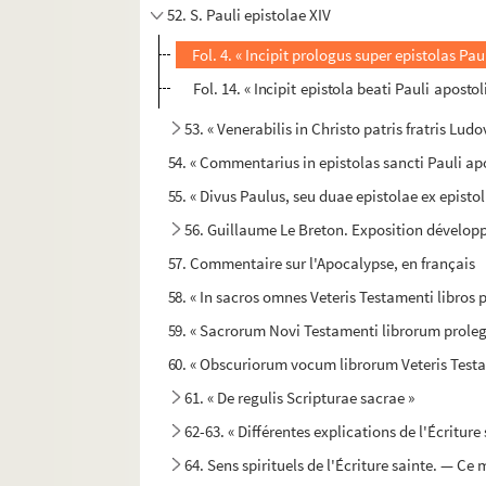
52. S. Pauli epistolae XIV
Fol. 4. « Incipit prologus super epistolas P
Fol. 14. « Incipit epistola beati Pauli aposto
53. « Venerabilis in Christo patris fratris Lud
54. « Commentarius in epistolas sancti Pauli apo
55. « Divus Paulus, seu duae epistolae ex epistoli
56. Guillaume Le Breton. Exposition développé
57. Commentaire sur l'Apocalypse, en français
58. « In sacros omnes Veteris Testamenti libro
59. « Sacrorum Novi Testamenti librorum proleg
60. « Obscuriorum vocum librorum Veteris Testa
61. « De regulis Scripturae sacrae »
62-63. « Différentes explications de l'Écritur
64. Sens spirituels de l'Écriture sainte. — Ce 