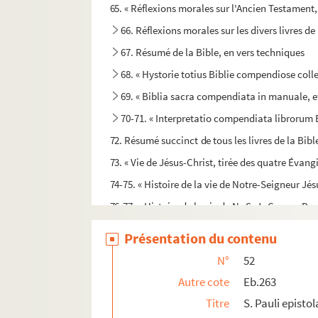
65. « Réflexions morales sur l'Ancien Testament, 
66. Réflexions morales sur les divers livres de
67. Résumé de la Bible, en vers techniques
68. « Hystorie totius Biblie compendiose coll
69. « Biblia sacra compendiata in manuale, e
70-71. « Interpretatio compendiata librorum 
72. Résumé succinct de tous les livres de la Bibl
73. « Vie de Jésus-Christ, tirée des quatre Évangi
74-75. « Histoire de la vie de Notre-Seigneur Jé
76-77. « Histoire de la vie de N.-S. J.-C... » — D
78. « Ubertini liber quartus »
Présentation du contenu
79. Autre fragment d'Ubertin
N°
52
80. Ernaud, abbé de Bonneval. Traité sur les de
Autre cote
Eb.263
81. « De signis novissimi adventus Domini nost
Titre
S. Pauli epistol
82-83. « Vie de la glorieuse Vierge Marie, mère