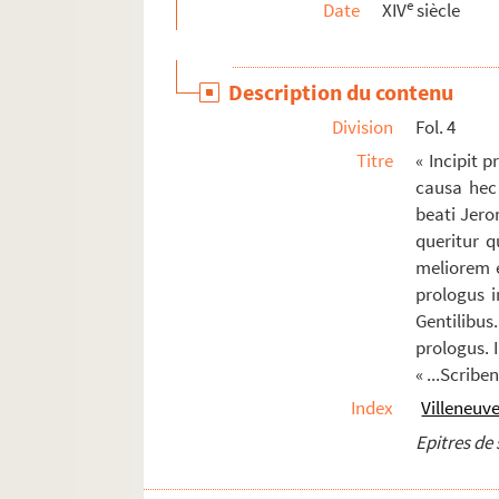
e
Date
XIV
siècle
84-85. « Vie de la glorieuse Vierge Marie, mère
86. « Excellentiae beatae Mariae. » — Tel est l
Description du contenu
87. « Tableau de la glorieuse Assomption de la V
Division
Fol. 4
88. « Calendrier historial de la très sainte Vie
Titre
« Incipit 
89. Speculum humane salvationis
causa hec 
90-91. « Les Prophètes hébreux et les prophéties j
beati Jero
92-93. « Les Évangiles devant les temps moderne
queritur q
meliorem e
94-97. Traduction des Évangiles, par A.-Ch. S
prologus 
98. Bernardi de Parentinis tractatus de missa
Gentilibus
99. « Expositio missae theologica, auctore R. 
prologus. 
« ...Scribe
100. « Opusculum asceticum de officio divino debi
Index
Villeneuv
101. « De reformandis horis canonicis ac rite co
Epitres de 
102. « Eruditiones sacrae seu Vocabulum eccles
103. Liturgies de S. Jean Chrysostome et de S