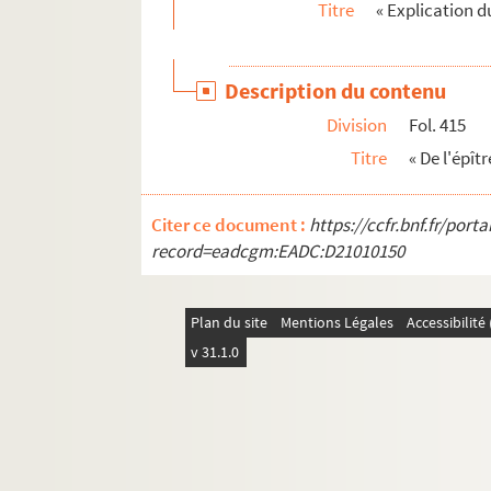
Titre
« Explication d
78. « Ubertini liber quartus »
79. Autre fragment d'Ubertin
Description du contenu
80. Ernaud, abbé de Bonneval. Traité sur les de
Division
Fol. 415
81. « De signis novissimi adventus Domini nost
Titre
« De l'épît
82-83. « Vie de la glorieuse Vierge Marie, mère
84-85. « Vie de la glorieuse Vierge Marie, mère
Citer ce document :
https://ccfr.bnf.fr/por
86. « Excellentiae beatae Mariae. » — Tel est l
record=eadcgm:EADC:D21010150
87. « Tableau de la glorieuse Assomption de la V
88. « Calendrier historial de la très sainte Vie
Plan du site
Mentions Légales
Accessibilit
89. Speculum humane salvationis
v 31.1.0
90-91. « Les Prophètes hébreux et les prophéties j
92-93. « Les Évangiles devant les temps moderne
94-97. Traduction des Évangiles, par A.-Ch. S
98. Bernardi de Parentinis tractatus de missa