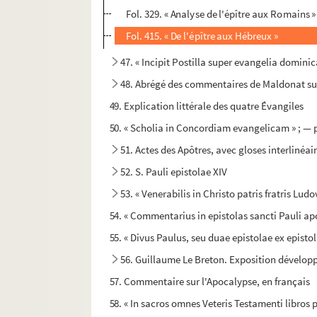
Fol. 329. « Analyse de l'épître aux Romains »
Fol. 415. « De l'épître aux Hébreux »
47. « Incipit Postilla super evangelia domini
48. Abrégé des commentaires de Maldonat sur l
49. Explication littérale des quatre Évangiles
50. « Scholia in Concordiam evangelicam » ; — pa
51. Actes des Apôtres, avec gloses interlinéai
52. S. Pauli epistolae XIV
53. « Venerabilis in Christo patris fratris Lud
54. « Commentarius in epistolas sancti Pauli apo
55. « Divus Paulus, seu duae epistolae ex epistoli
56. Guillaume Le Breton. Exposition développé
57. Commentaire sur l'Apocalypse, en français
58. « In sacros omnes Veteris Testamenti libro