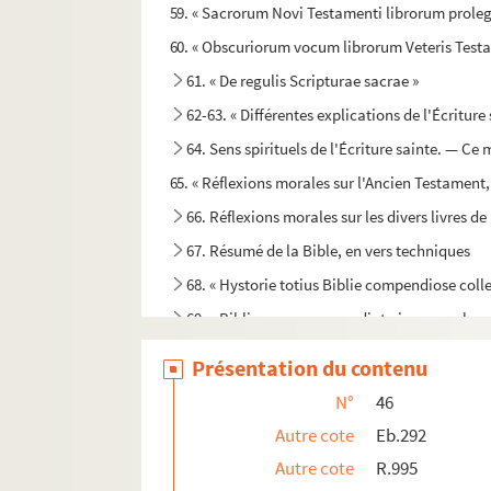
59. « Sacrorum Novi Testamenti librorum proleg
60. « Obscuriorum vocum librorum Veteris Testa
61. « De regulis Scripturae sacrae »
62-63. « Différentes explications de l'Écritur
64. Sens spirituels de l'Écriture sainte. — Ce 
65. « Réflexions morales sur l'Ancien Testament, 
66. Réflexions morales sur les divers livres de
67. Résumé de la Bible, en vers techniques
68. « Hystorie totius Biblie compendiose coll
69. « Biblia sacra compendiata in manuale, e
70-71. « Interpretatio compendiata librorum 
Présentation du contenu
72. Résumé succinct de tous les livres de la Bibl
N°
46
73. « Vie de Jésus-Christ, tirée des quatre Évangi
Autre cote
Eb.292
74-75. « Histoire de la vie de Notre-Seigneur Jé
Autre cote
R.995
76-77. « Histoire de la vie de N.-S. J.-C... » — D