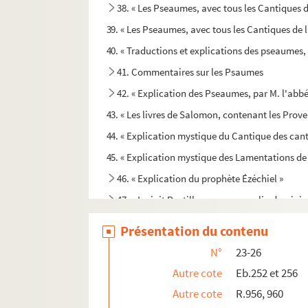
38. « Les Pseaumes, avec tous les Cantiques de
39. « Les Pseaumes, avec tous les Cantiques de l'
40. « Traductions et explications des pseaumes, c
41. Commentaires sur les Psaumes
42. « Explication des Pseaumes, par M. l'abb
43. « Les livres de Salomon, contenant les Proverb
44. « Explication mystique du Cantique des canti
45. « Explication mystique des Lamentations de 
46. « Explication du prophète Ézéchiel »
47. « Incipit Postilla super evangelia domini
48. Abrégé des commentaires de Maldonat sur l
Présentation du contenu
49. Explication littérale des quatre Évangiles
N°
23-26
50. « Scholia in Concordiam evangelicam » ; — pa
Autre cote
Eb.252 et 256
51. Actes des Apôtres, avec gloses interlinéai
Autre cote
R.956, 960
52. S. Pauli epistolae XIV