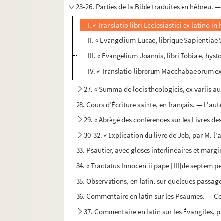
23-26. Parties de la Bible traduites en hébreu.
I. « Translatio libri Ecclesiastici ex latino
II. « Evangelium Lucae, librique Sapientiae
III. « Evangelium Joannis, libri Tobiae, hys
IV. « Translatio librorum Macchabaeorum ex
27. « Summa de locis theologicis, ex variis au
28. Cours d'Écriture sainte, en français. — L'aut
29. « Abrégé des conférences sur les Livres des
30-32. « Explication du livre de Job, par M. 
33. Psautier, avec gloses interlinéaires et margi
34. « Tractatus Innocentii pape [III]de septem 
35. Observations, en latin, sur quelques passag
36. Commentaire en latin sur les Psaumes. — Ce v
37. Commentaire en latin sur les Évangiles, 