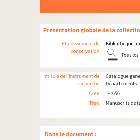
Présentation globale de la collecti
Etablissement de
Bibliothèque mu
conservation
Tous les
Intitulé de l'instrument de
Catalogue génér
recherche
Départements —
Cote
1-1656
Titre
Manuscrits de l
1. Biblia sacra
2. Biblia sacra. Incomplète du commencement
3-10. Bible latine, non complète, composée de
Dans le document :
11-22. Bible latine, glosée, en douze volumes,