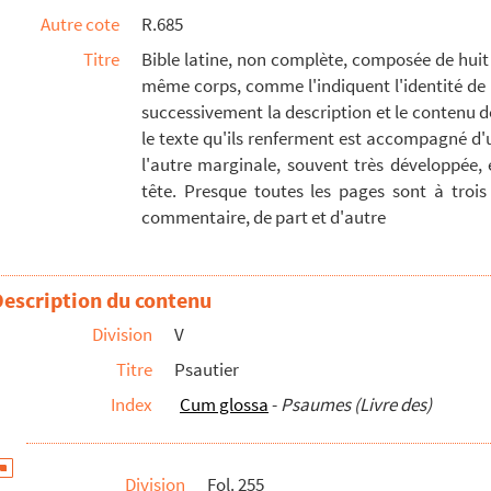
Autre cote
R.685
Titre
Bible latine, non complète, composée de huit
même corps, comme l'indiquent l'identité de 
successivement la description et le contenu 
le texte qu'ils renferment est accompagné d'u
ats varient ; contenant presque tous les livres...
l'autre marginale, souvent très développée,
olumes
tête. Presque toutes les pages sont à trois 
ertim aleotericis collecta a R. P. J[oanne]C...
commentaire, de part et d'autre
 le professeur, étudie le Pentateuque ; m...
depuis 1722 jusqu'en 1725. Les conférences ...
Description du contenu
, docteur de Sorbonne. » — Trois volumes
Division
V
Titre
Psautier
us psalmis incipit. » — Commencement du prol...
Index
Cum glossa
-
Psaumes (Livre des)
que et du livre de Job ; suivies d'un comme...
te au précédent, lettres E — P : « Errare ...
Division
Fol. 255
isposées alphabétiquement : « Abrahae — Vox. »...