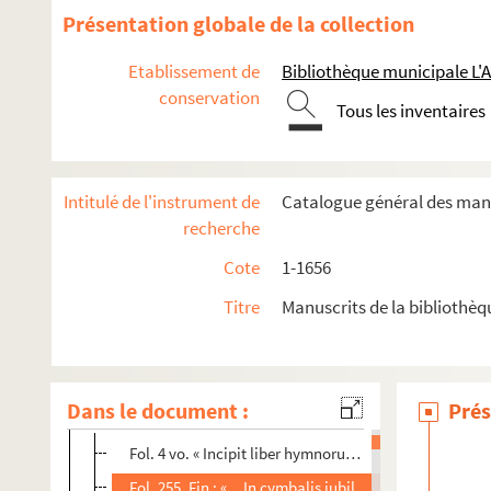
Présentation globale de la collection
Etablissement de
Bibliothèque municipale L'
conservation
Tous les inventaires
1. Biblia sacra
Intitulé de l'instrument de
Catalogue général des manu
2. Biblia sacra. Incomplète du commencement. Un ancien f
recherche
3-10. Bible latine, non complète, composée de huit volumes d
Cote
1-1656
I. Le Lévitique. — On a coupé le commencement, pour enleve
Titre
Manuscrits de la bibliothèq
II. Les Nombres, le Deutéronome, Josué, les Juges
III. Les livres des Rois. Le premier feuillet est déchiqueté 
IV. Job
Dans le document :
Prés
V. Psautier
Fol. 4 vo. « Incipit liber hymnorum vel soliloquio rum p
Fol. 255. Fin : « ...In cymbalis jubilationis ; omnis sp