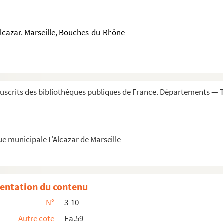
Alcazar. Marseille, Bouches-du-Rhône
scrits des bibliothèques publiques de France. Départements — T
oliotage, qui commence par LI, indique l'absenc...
e différents formats, réunis pour former un mê...
r la grande lettre. Premiers mots : « ...[Lo]...
ue municipale L'Alcazar de Marseille
au canif. Premiers mots : « ...Anna, et nome...
entation du contenu
N°
3-10
rophete David, de Christo. Beatus vir qui non abiit... ...
Autre cote
Ea.59
iritus laudet Dominum. » — Suivent les Cantiques, et «...