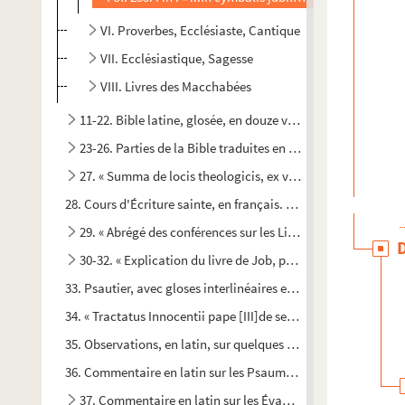
VI. Proverbes, Ecclésiaste, Cantique
VII. Ecclésiastique, Sagesse
VIII. Livres des Macchabées
11-22. Bible latine, glosée, en douze volumes, dont les form
23-26. Parties de la Bible traduites en hébreu. — Quatre v
27. « Summa de locis theologicis, ex variis auctoribus praes
28. Cours d'Écriture sainte, en français. — L'auteur, ou plutôt
29. « Abrégé des conférences sur les Livres des Rois, faites 
30-32. « Explication du livre de Job, par M. l'abbé d'Asset
33. Psautier, avec gloses interlinéaires et marginales
34. « Tractatus Innocentii pape [III]de septem penitentialib
35. Observations, en latin, sur quelques passages du Pentateu
36. Commentaire en latin sur les Psaumes. — Ce volume fait sui
37. Commentaire en latin sur les Évangiles, par matières d