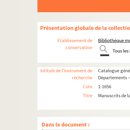
Présentation globale de la collecti
Etablissement de
Bibliothèque mu
conservation
Tous les
1. Biblia sacra
2. Biblia sacra. Incomplète du commencement. U
Intitulé de l'instrument de
Catalogue génér
Fol. 2. Le Deutéronome commence au v. 26 du c
recherche
Départements —
Fol. 4. Livre de Josué, commençant au chap. IX
Cote
1-1656
Fol. 8 vo. « Explicit liber Josue. Incipit libe
Titre
Manuscrits de l
Fol. 15. « Explicit liber Judicum. Incipit liber 
Fol. 16. « Explicit liber Ruth. Incipit prologu
Fol. 26 vo. « Explicit primus liber Regum. Inc
Dans le document :
Fol. 34 vo. « Explicit secundus liber Regum. In