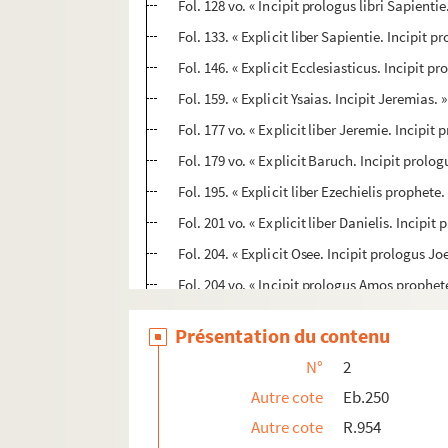
Fol. 128 vo. « Incipit prologus libri Sapienti
Fol. 133. « Explicit liber Sapientie. Incipit
Fol. 146. « Explicit Ecclesiasticus. Incipit 
Fol. 159. « Explicit Ysaias. Incipit Jeremias
Fol. 177 vo. « Explicit liber Jeremie. Incipit
Fol. 179 vo. « Explicit Baruch. Incipit prolog
Fol. 195. « Explicit liber Ezechielis prophete.
Fol. 201 vo. « Explicit liber Danielis. Incipit
Fol. 204. « Explicit Osee. Incipit prologus J
Fol. 204 vo. « Incipit prologus Amos prophet
Fol. 206 vo. « Explicit liber Amos. Incipit a
Présentation du contenu
Fol. 207. « Explicit Abdias. Incipit prolog
N°
2
Fol. 207 vo. « Explicit Jonas. Incipit Miche
Autre cote
Eb.250
Fol. 209. « Incipit prologus Naum. Naum pro
Autre cote
R.954
Fol. 209 vo. « Explicit Naum. Incipit prolo