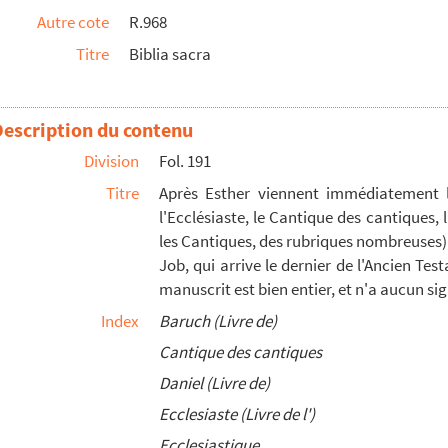
Autre cote
R.968
usieurs interversions ; car les Évangiles et les A...
Titre
Biblia sacra
ostolus, non ab hominibus neque per hominem, sed per Jes...
cha in Jerosolimis... » — Fin : « ...Secundum tes...
oliotage, qui commence par LI, indique l'absenc...
Description du contenu
 de différents formats, réunis pour former un mê...
Division
Fol. 191
ats varient ; contenant presque tous les livres...
Titre
Après Esther viennent immédiatement l
l'Ecclésiaste, le Cantique des cantiques, l
olumes
les Cantiques, des rubriques nombreuses), l
ertim aleotericis collecta a R. P. J[oanne]C...
Job, qui arrive le dernier de l'Ancien Tes
 le professeur, étudie le Pentateuque ; m...
manuscrit est bien entier, et n'a aucun si
depuis 1722 jusqu'en 1725. Les conférences ...
Index
Baruch (Livre de)
, docteur de Sorbonne. » — Trois volumes
Cantique des cantiques
Daniel (Livre de)
us psalmis incipit. » — Commencement du prol...
Ecclesiaste (Livre de l')
que et du livre de Job ; suivies d'un comme...
Ecclesiastique