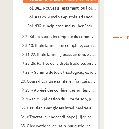
Fol. 341. Nouveau Testament, où l'ordre des livres a subi pl
Fol. 433 vo. « Incipit epistola ad Laodicenses. Paulus ap
Fol. 436. « Incipit secundus liber Esdre. Et fecit Josias Pas
2. Biblia sacra. Incomplète du commencement. Un ancien f
3-10. Bible latine, non complète, composée de huit volumes
11-22. Bible latine, glosée, en douze volumes, dont les form
23-26. Parties de la Bible traduites en hébreu. — Quatre v
27. « Summa de locis theologicis, ex variis auctoribus praes
28. Cours d'Écriture sainte, en français. — L'auteur, ou plutôt
29. « Abrégé des conférences sur les Livres des Rois, faites 
30-32. « Explication du livre de Job, par M. l'abbé d'Asset
33. Psautier, avec gloses interlinéaires et marginales
34. « Tractatus Innocentii pape [III]de septem penitentialib
35. Observations, en latin, sur quelques passages du Pentateu