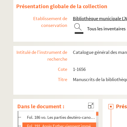
Présentation globale de la collection
Etablissement de
Bibliothèque municipale L'
conservation
Tous les inventaires
Intitulé de l'instrument de
Catalogue général des manu
recherche
Cote
1-1656
1. Biblia sacra
Titre
Manuscrits de la bibliothèq
Fol. 2 vo. « Incipit epistola beati Jeronimi presbiteri ad 
Fol. 5-8. blancs
Fol. 9. « Incipiunt capitula libri Genesis. Capitulum primum
Dans le document :
Prés
Fol. 10. « Genesis. In principio creavit Deus... » — A partir 
Fol. 186 vo. Les parties deutéro-canoniques du livre d'Esth
Fol. 191. Après Esther viennent immédiatement les deux li