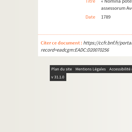
Titre
« Nomina pote
assessorum Ave
Date
1789
Citer ce document :
https://ccfr.bnf.fr/por
record=eadcgm:EADC:D20070256
Plan du site
Mentions Légales
Accessibilit
v 31.1.0