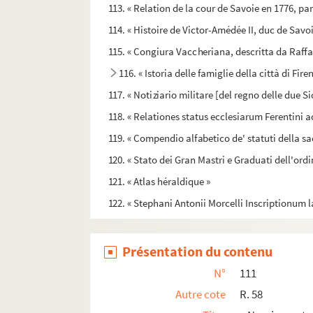
113. « Relation de la cour de Savoie en 1776, pa
114. « Histoire de Victor-Amédée II, duc de Savoi
115. « Congiura Vaccheriana, descritta da Raffael
116. « Istoria delle famiglie della città di Fire
117. « Notiziario militare [del regno delle due Si
118. « Relationes status ecclesiarum Ferentini
119. « Compendio alfabetico de' statuti della sac
120. « Stato dei Gran Mastri e Graduati dell'ord
121. « Atlas héraldique »
122. « Stephani Antonii Morcelli Inscriptionum lat
Présentation du contenu
N°
111
Autre cote
R. 58