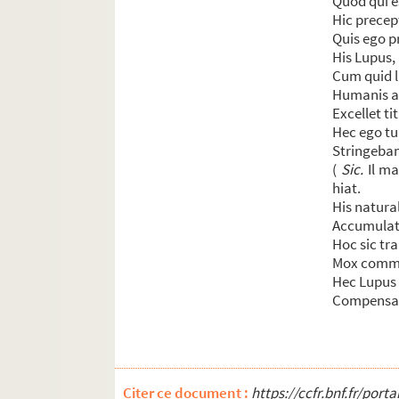
Quod qui e
Hic precep
Quis ego p
His Lupus,
Cum quid 
Humanis alt
Excellet ti
Hec ego tu
Stringebam 
(
Sic.
Il ma
hiat.
His natura
Accumulat,
Hoc sic tr
Mox commen
Hec Lupus 
Compensans
Citer ce document :
https://ccfr.bnf.fr/por