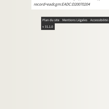
record=eadcgm:EADC:D20070204
Plan du site
Mentions Légales
Accessibilit
v 31.1.0