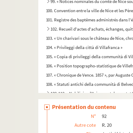
99. « Notices nominales du comté de Nice sou
100. Convention entre la ville de Nice et les Pèr
101. Registre des baptêmes administrés dans l'é
102. Recueil d'actes d'achats, échanges, quitt
103. « Un charivari sous le château de Nice, chr
104. « Privileggi della città di Villafranca »
105. « Copia di privileggi della communità di Vi
106. « Position topographo-statistique de Villef
107. « Chronique de Vence. 1857 », par Auguste 
108. « Statuti antichi della communità di Belv
109-110. « Nobiliaire d'Avignon et du comtat 
111. « Nomina potestatum, vigueriorum, syndic
Présentation du contenu
112. « Relazioni d'ambasciatori Veneti sopra li s
N°
92
113. « Relation de la cour de Savoie en 1776, pa
Autre cote
R. 20
114. « Histoire de Victor-Amédée II, duc de Savoi