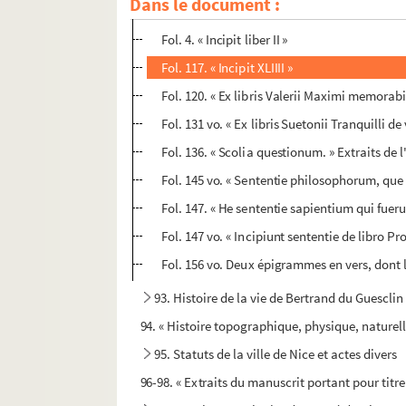
Dans le document :
Fol. 1. Livre premier
Fol. 4. « Incipit liber II »
Fol. 117. « Incipit XLIIII »
Fol. 120. « Ex libris Valerii Maximi memorab
Fol. 131 vo. « Ex libris Suetonii Tranquilli d
Fol. 136. « Scolia questionum. » Extraits de l
Fol. 145 vo. « Sententie philosophorum, que
Fol. 147. « He sententie sapientium qui fuer
Fol. 147 vo. « Incipiunt sententie de libro P
Fol. 156 vo. Deux épigrammes en vers, dont 
93. Histoire de la vie de Bertrand du Guesclin
94. « Histoire topographique, physique, naturell
95. Statuts de la ville de Nice et actes divers
96-98. « Extraits du manuscrit portant pour titre 