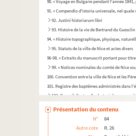
90. « Voyage en Bulgarie pendant l'année 1841, 
91. « Compendio d'istoria universale, nel quale s
92. Justini historiarum libri
93. Histoire de la vie de Bertrand du Guesclin
94. « Histoire topographique, physique, naturell
95. Statuts de la ville de Nice et actes divers
96-98. « Extraits du manuscrit portant pour titre 
99. « Notices nominales du comté de Nice sou
100. Convention entre la ville de Nice et les Pèr
101. Registre des baptêmes administrés dans l'é
102. Recueil d'actes d'achats, échanges, quitt
103. « Un charivari sous le château de Nice, chr
Présentation du contenu
104. « Privileggi della città di Villafranca »
N°
84
105. « Copia di privileggi della communità di Vi
Autre cote
R. 26
106. « Position topographo-statistique de Villef