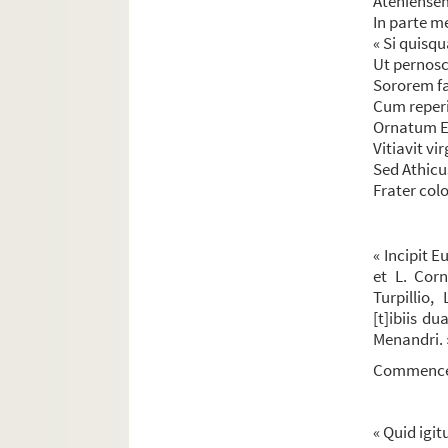
Ateniensem
122. « Stephani Antonii Morcelli Inscriptionum lat
In parte me
« Si quisqu
Ut pernosch
Sororem fa
Cum reperi
Ornatum Eu
Vitiavit v
Sed Athicus
Frater col
« Incipit 
et L. Corn
Turpillio,
[t]ibiis d
Menandri. 
Commencem
« Quid igi