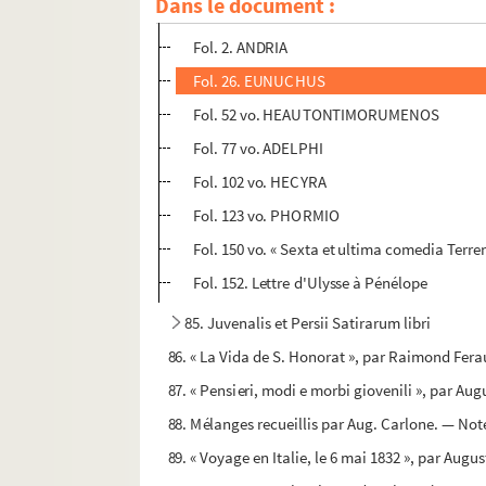
Dans le document :
Fol. 1. « Terrentius genere erat Affer, civis K
Fol. 2. ANDRIA
Fol. 26. EUNUCHUS
Fol. 52 vo. HEAUTONTIMORUMENOS
Fol. 77 vo. ADELPHI
Fol. 102 vo. HECYRA
Fol. 123 vo. PHORMIO
Fol. 150 vo. « Sexta et ultima comedia Terren
Fol. 152. Lettre d'Ulysse à Pénélope
85. Juvenalis et Persii Satirarum libri
86. « La Vida de S. Honorat », par Raimond Fer
87. « Pensieri, modi e morbi giovenili », par Au
88. Mélanges recueillis par Aug. Carlone. — No
89. « Voyage en Italie, le 6 mai 1832 », par Augu