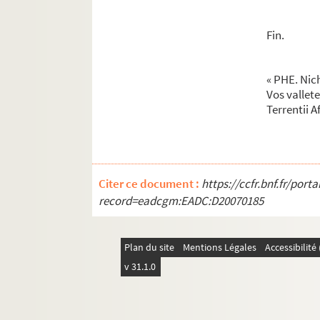
Fin.
« PHE. Nic
Vos vallete
Terrentii A
Citer ce document :
https://ccfr.bnf.fr/por
record=eadcgm:EADC:D20070185
Plan du site
Mentions Légales
Accessibilit
v 31.1.0