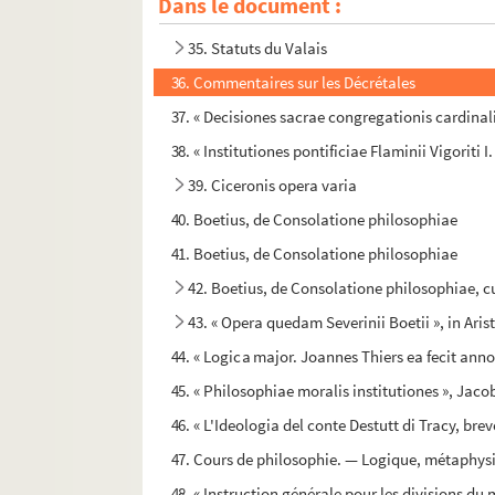
Dans le document :
34. Discours spirituels, sermons et méditations,
35. Statuts du Valais
36. Commentaires sur les Décrétales
37. « Decisiones sacrae congregationis cardinali
38. « Institutiones pontificiae Flaminii Vigoriti I. 
39. Ciceronis opera varia
40. Boetius, de Consolatione philosophiae
41. Boetius, de Consolatione philosophiae
42. Boetius, de Consolatione philosophiae, 
43. « Opera quedam Severinii Boetii », in Ari
44. « Logica major. Joannes Thiers ea fecit anno 
45. « Philosophiae moralis institutiones », Jacobi
46. « L'Ideologia del conte Destutt di Tracy, br
47. Cours de philosophie. — Logique, métaphysi
48. « Instruction générale pour les divisions du m