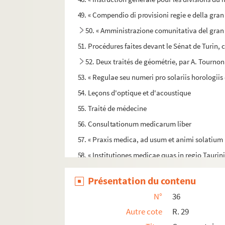
49. « Compendio di provisioni regie e della gran
50. « Amministrazione comunitativa del gran 
51. Procédures faites devant le Sénat de Turin, 
52. Deux traités de géométrie, par A. Tournon
53. « Regulae seu numeri pro solariis horologiis
54. Leçons d'optique et d'acoustique
55. Traité de médecine
56. Consultationum medicarum liber
57. « Praxis medica, ad usum et animi solatium 
58. « Institutiones medicae quas in regio Tauri
59. Historia et theoria febrium
Présentation du contenu
60. Mélanges de médecine
N°
36
61. Mélanges de matière médicale
Autre cote
R. 29
62. « Cathalogus plantarum que in horto regio