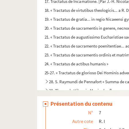
17. Tractatus de Incarnatione. [Par J.-H. Nicola
18. « Tractatus de virtutibus theologicis... a R
19. « Tractatus de gratia... in regio Nicaeensi 
20. « Tractatus de sacramentis in genere, necnon
21. « Tractatus de augustissimo Eucharistiae sa
22. « Tractatus de sacramento poenitentiae... a
23. « Tractatus de sacramentis ordinis et matrim
24. « Tractatus de actibus humanis »
25-27. « Tractatus de glorioso Dei Hominis adven
28. S. Raymundi de Pennafort « Summa de ca
29. Thome de Hibernia Manipulus florum
30. Dictionnaire de matières théologiques, par 
Présentation du contenu
31. Sermons pour tout un Carême
N°
7
32. « Sermones dominicales per totum annum
Autre cote
R. I
33. « Sermoni di frate Pietro Lorenzo, capuccino,