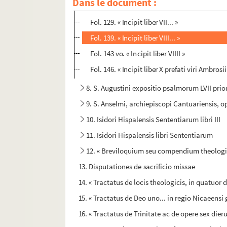
Dans le document :
Fol. 75. « Incipit liber VI... »
Fol. 129. « Incipit liber VII... »
Fol. 139. « Incipit liber VIII... »
Fol. 143 vo. « Incipit liber VIIII »
Fol. 146. « Incipit liber X prefati viri Ambr
8. S. Augustini expositio psalmorum LVII pri
9. S. Anselmi, archiepiscopi Cantuariensis, 
10. Isidori Hispalensis Sententiarum libri III
11. Isidori Hispalensis libri Sententiarum
12. « Breviloquium seu compendium theologi
13. Disputationes de sacrificio missae
14. « Tractatus de locis theologicis, in quatuor 
15. « Tractatus de Deo uno... in regio Nicaeensi
16. « Tractatus de Trinitate ac de opere sex die