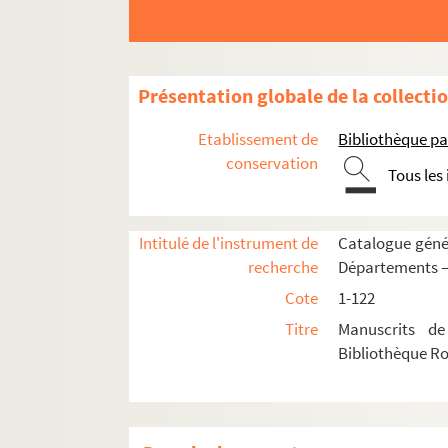
Présentation globale de la collecti
Etablissement de
Bibliothèque pa
conservation
Tous les
1. Biblia sacra
2. Olkot Robertus, Expositio sacrae Scripturae
3. Historia, moralitas, allegoria Patrum vete
Intitulé de l'instrument de
Catalogue génér
recherche
Départements —
4. Psautier
Cote
1-122
5. Livre d'heures, à l'usage des Bénédictins
Titre
Manuscrits de
6. Livre d'heures, en langue flamande
Bibliothèque R
Fol. 1. Calendrier
Fol. 13. Heures
Fol. 50. « Hier begint die seven salm David »