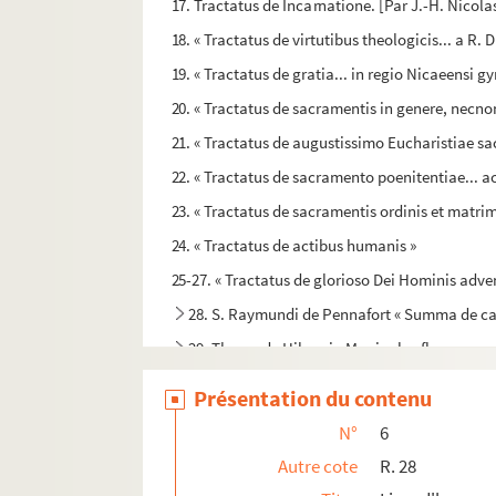
17. Tractatus de Incarnatione. [Par J.-H. Nicola
18. « Tractatus de virtutibus theologicis... a R
19. « Tractatus de gratia... in regio Nicaeensi 
20. « Tractatus de sacramentis in genere, necnon
21. « Tractatus de augustissimo Eucharistiae sa
22. « Tractatus de sacramento poenitentiae... a
23. « Tractatus de sacramentis ordinis et matrim
24. « Tractatus de actibus humanis »
25-27. « Tractatus de glorioso Dei Hominis adven
28. S. Raymundi de Pennafort « Summa de ca
29. Thome de Hibernia Manipulus florum
30. Dictionnaire de matières théologiques, par 
Présentation du contenu
31. Sermons pour tout un Carême
N°
6
32. « Sermones dominicales per totum annum
Autre cote
R. 28
33. « Sermoni di frate Pietro Lorenzo, capuccino,