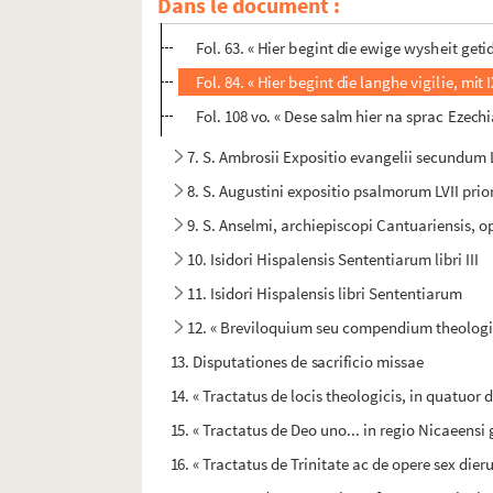
Dans le document :
Fol. 58. Litanies
Fol. 63. « Hier begint die ewige wysheit geti
Fol. 84. « Hier begint die langhe vigilie, mit I
Fol. 108 vo. « Dese salm hier na sprac Ezechi
7. S. Ambrosii Expositio evangelii secundu
8. S. Augustini expositio psalmorum LVII pri
9. S. Anselmi, archiepiscopi Cantuariensis, 
10. Isidori Hispalensis Sententiarum libri III
11. Isidori Hispalensis libri Sententiarum
12. « Breviloquium seu compendium theologi
13. Disputationes de sacrificio missae
14. « Tractatus de locis theologicis, in quatuor 
15. « Tractatus de Deo uno... in regio Nicaeensi
16. « Tractatus de Trinitate ac de opere sex die