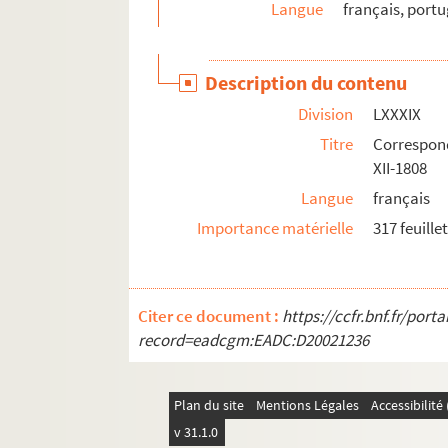
Langue
français, portu
CXLVII. Notes diverses du général Decaen
CXLVIII. Atlas factice
Description du contenu
CXLIX. Notes et correspondances relatives 
Division
LXXXIX
563. « Procès du général Decaen »
Titre
Correspond
564. « Varia variorum auctorum opera, a P. Gaut
XII-1808
565. Papiers de Pierre-Louis Le Cerf
Langue
français
566. « Manuscrits, cartes et plans de M. Honoré 
Importance matérielle
317 feuille
567. « Socrate, Marc-Aurèle, Fénelon. — Histoi
568. « Mémoire sur Socrate, Marc-Aurèle et Féne
569. « Recette de l'office de lieutenant général 
Citer ce document :
https://ccfr.bnf.fr/por
record=eadcgm:EADC:D20021236
570. Analyse, par Gustave Dupont, ancien conseil
571. Lettres du P. Martin à Daniel Huet
572. « Lettres sur différents sujets »
Plan du site
Mentions Légales
Accessibilit
573. Procès-verbaux des séances de l'Académie de
v 31.1.0