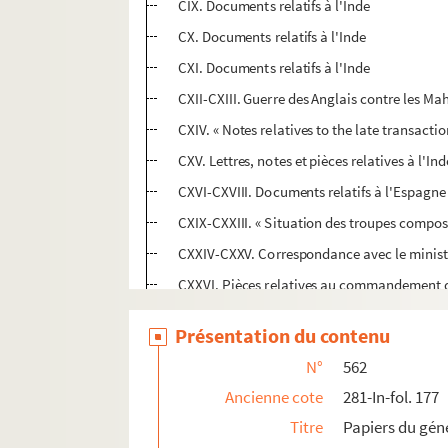
CIX. Documents relatifs à l'Inde
CX. Documents relatifs à l'Inde
CXI. Documents relatifs à l'Inde
CXII-CXIII. Guerre des Anglais contre les Ma
CXIV. « Notes relatives to the late transacti
CXV. Lettres, notes et pièces relatives à l'In
CXVI-CXVIII. Documents relatifs à l'Espagne
CXIX-CXXIII. « Situation des troupes compo
CXXIV-CXXV. Correspondance avec le ministr
CXXVI. Pièces relatives au commandement de
CXXVII-CXXVIII. Correspondance générale et
Présentation du contenu
CXXIX. Pièces diverses concernant l'armée d
N°
562
CXXX-CXXXVII. Registres de correspondance
Ancienne cote
281-In-fol. 177
CXXXVIII-CXL. Pièces relatives au command
Titre
Papiers du gén
CXLI-CXLVI. Correspondance avec le ministre d