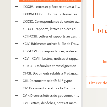
LXXXIV. Lettres et pièces relatives à l'arrestation et à la c
LXXXV-LXXXVIII. Journaux de navires anglais. 1807-1808
LXXXIX. Correspondance du contre-amiral Linois et du ca
XC-XCI. Rapports, lettres et pièces diverses relatifs aux cro
XCII-XCIII. Lettres et rapports au général Decaen sur diff
er
XCIV. Bâtiments arrivés à l'île de France, du 1
avril 1806 
XCV-XCVI. Correspondances, notes et mémoires sur des c
XCVII-XCVIII. Lettres, notices et rapports concernant Mas
Im
XCIX-C. « Mémoires et renseignements sur la colonie du 
CI-CII. Documents relatifs à Madagascar
CIII. Documents relatifs àl'Egypte
Citer ce d
CIV. Documents relatifs à la Cochinchine
CV. « Diverses lettres du gouverneur du port Jackson à lord
CVI. Lettres, dépêches, notes et mémoires relatifs aux îles