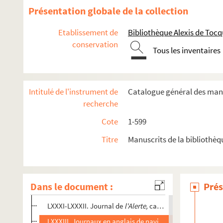
LX. Diverses lettres adressées par des Anglais à leurs com
Présentation globale de la collection
LXI-LXVIII. Pièces originales, rapports, correspondance of
Etablissement de
Bibliothèque Alexis de Tocq
LXIX. Correspondance avec le préfet colonial, 1808
conservation
Tous les inventaires
LXX. « Correspondencia... entre o governador de Macao e o
LXXI. Correspondance du général Ernault-des-Bruslys penda
LXXII. Correspondance, avec pièces à l'appui, du colone
Intitulé de l'instrument de
Catalogue général des manu
LXXIII. Pièces relatives à l'île de France et à l'île Bonap
recherche
LXXIV. Correspondance du capitaine général avec les fonctio
Cote
1-599
LXXV. Correspondance avec les amiraux et officiers de ma
Titre
Manuscrits de la bibliothè
LXXVI. Correspondance avec les autorités étrangères et les
LXXVII. Correspondance avec les fonctionnaires de la Réun
LXXVIII-LXXIX. Instructions, pièces diverses, lettres de di
Dans le document :
Prés
s
LXXX. « A journal of the proceedings of m
ship
Iris
command
LXXXI-LXXXII. Journal de
l'Alerte,
capitaines Bennett et H
LXXXIII. Journaux en anglais de navires