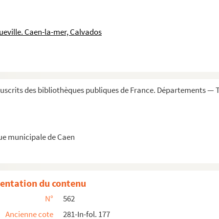
patriotes des Indes, en 1803
ficielle du marquis de Wellesley, gouverneur général d...
ueville. Caen-la-mer, Calvados
 real almiral W.-O.-B. Druri »
nt les années 1808 et 1809, et pièces relatives a...
l Sainte-Suzanne, commandant l'île Bonaparte en 1809...
scrits des bibliothèques publiques de France. Départements — 
arte, provenant de la correspondance (1809) du ca...
nnaires civils et militaires, de 1806 à 1810, et...
rine, du 6 vendémiaire an XII au 30 décembre 1808
que municipale de Caen
 officiers français en mission, du 14 vendémiaire...
ion, du 12 thermidor an XII au 6 juillet 1810
fférentes provenances : de Tranquebar, Zanzibar, etc.
entation du contenu
ed by George Brisac... 13 november 1798 to the...
N°
562
aukswell, allant de Bombay à Bouchire. 1799
Ancienne cote
281-In-fol. 177