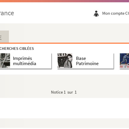
pagnes de l'an VIII et de l'an IX de l'armée du Rhin
rance
Mon compte C
vec le gouvernement anglais, après la capitulation ...
E
CHERCHES CIBLÉES
 frimaire an XII à 1808
Imprimés
Base
apports sur l'île Bonaparte, du 30 messidor an XI au 3...
multimédia
Patrimoine
nçais à l'est du cap de Bonne-Espérance, du 3 ven...
e
'île de France
Notice
1 sur 1
e Saint-Paul et de Sainte-Rose par les Anglais
nce par les Anglais, en 1810
nce et l'île Bonaparte, depuis la prise de ces île...
 du 20 brumaire an XII au 27 octobre 1807