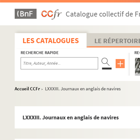
XXXVII-XXXIX. Mémoires, lettres et ordres relatifs aux cam
Catalogue collectif de F
XL-XLI. Documents relatifs à l'Inde
XLII. « Correspondance de l'adjudant-commandant Binot a
XLIII. « Journal historique commencé le 16 avril 1809 »
LES CATALOGUES
LE RÉPERTOIR
XLIV. Iles de France et de la Réunion
RECHERCHE RAPIDE
RE
XLV. Documents divers sur l'ile Bonaparte (la Réunion), de
XLVI-XLVIII. Finances de la colonie de l'île de France. — R
XLIX. Arrêtés du capitaine général des établissements fra
L. Pièces relatives à des échanges de prisonniers de guerr
Accueil CCFr
LXXXIII. Journaux en anglais de navires
>
LI. Rapports généraux et particuliers de l'année 1808 sur l
LII-LIII. Pièces relatives à la prise dans l'île Bonaparte d
LIV-LVI. Pièces diverses relatives à la prise de l'île de Fra
LXXXIII. Journaux en anglais de navires
LVII-LVIII. Pièces diverses et lettres concernant l'île de Fra
LIX. Correspondance de M. Dufayel, résident à Tranquebar