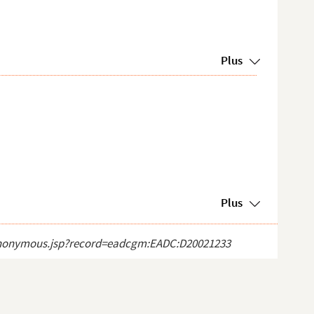
Plus
Plus
ct_anonymous.jsp?record=eadcgm:EADC:D20021233