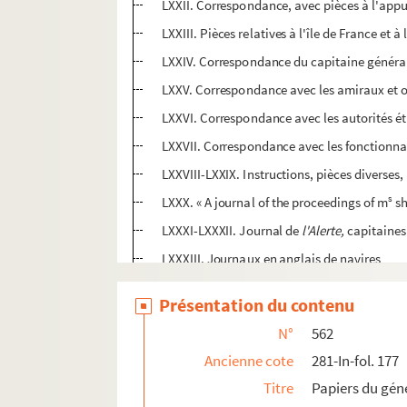
LXXII. Correspondance, avec pièces à l'app
LXXIII. Pièces relatives à l'île de France et
LXXIV. Correspondance du capitaine général av
LXXV. Correspondance avec les amiraux et o
LXXVI. Correspondance avec les autorités étr
LXXVII. Correspondance avec les fonctionnair
LXXVIII-LXXIX. Instructions, pièces diverses,
s
LXXX. « A journal of the proceedings of m
s
LXXXI-LXXXII. Journal de
l'Alerte,
capitaines
LXXXIII. Journaux en anglais de navires
LXXXIV. Lettres et pièces relatives à l'arresta
Présentation du contenu
LXXXV-LXXXVIII. Journaux de navires anglai
N°
562
LXXXIX. Correspondance du contre-amiral Li
Ancienne cote
281-In-fol. 177
XC-XCI. Rapports, lettres et pièces diverses re
Titre
Papiers du gén
XCII-XCIII. Lettres et rapports au général De