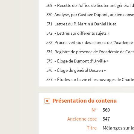
569. « Recette de l'office de lieutenant général 
570. Analyse, par Gustave Dupont, ancien conseil
571. Lettres du P. Martin à Daniel Huet
572. « Lettres sur différents sujets »
573. Procès-verbaux des séances de l'Académie de
574. Registre de présence de l'Académie de Cae
575. « Éloge de Dumont d'Urville »
576. « Éloge du général Decaen »
577. « Études sur la vie et les ouvrages de Charl
578. « Étude sur la vie et les œuvres des deux Po
579. « Du rôle des feuilles dans la végétation des
Présentation du contenu
580. « Étude sur la vie et les œuvres de Jean Mar
N°
560
581. « Dans quelle mesure la philosophie a-t-elle
Ancienne cote
547
582. « Moysant de Brieux, sa vie, ses œuvres et s
Titre
Mélanges sur 