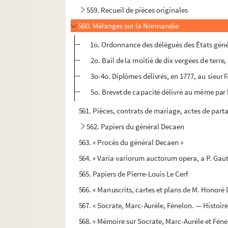
559. Recueil de pièces originales
560. Mélanges sur la Normandie
1o. Ordonnance des délégués des États gé
2o. Bail de la moitié de dix vergées de terre
3o-4o. Diplômes délivrés, en 1777, au sieur 
5o. Brevet de capacité délivré au même par 
561. Pièces, contrats de mariage, actes de partag
562. Papiers du général Decaen
563. « Procès du général Decaen »
564. « Varia variorum auctorum opera, a P. Gaut
565. Papiers de Pierre-Louis Le Cerf
566. « Manuscrits, cartes et plans de M. Honoré 
567. « Socrate, Marc-Aurèle, Fénelon. — Histoi
568. « Mémoire sur Socrate, Marc-Aurèle et Féne