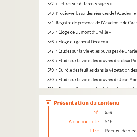
572. « Lettres sur différents sujets »
573. Procès-verbaux des séances de l'Académie de
574. Registre de présence de l'Académie de Cae
575. « Éloge de Dumont d'Urville »
576. « Éloge du général Decaen »
577. « Études sur la vie et les ouvrages de Charl
578. « Étude sur la vie et les œuvres des deux Po
579. « Du rôle des feuilles dans la végétation des
580. « Étude sur la vie et les œuvres de Jean Mar
581. « Dans quelle mesure la philosophie a-t-elle
582. « Moysant de Brieux, sa vie, ses œuvres et s
Présentation du contenu
583. « Quels sont et quels pourraient être les mo
N°
559
584. « Là où est le mal, c'est la vérité qui manqu
Ancienne cote
546
585. Numéro non employé
Titre
Recueil de pièc
586. « De la mydriase, de ses caractères, de ses 