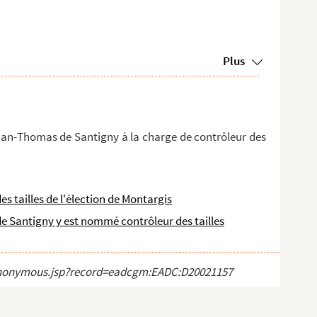
Plus
nan-Thomas de Santigny à la charge de contrôleur des
 tailles de l'élection de Montargis
de Santigny y est nommé contrôleur des tailles
ct_anonymous.jsp?record=eadcgm:EADC:D20021157