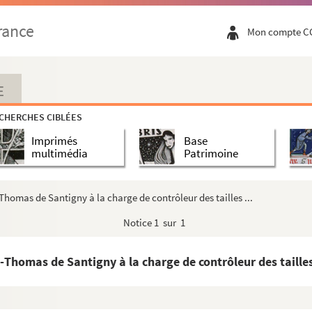
rance
Mon compte C
 »
E
CHERCHES CIBLÉES
 Huet, évêque d'Avranches, etc.
Imprimés
Base
multimédia
Patrimoine
ondants
homas de Santigny à la charge de contrôleur des tailles ...
Notice
1 sur 1
Thomas de Santigny à la charge de contrôleur des tailles 
réunis par M. de Quens