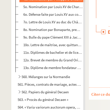
5o. Nomination par Louis XV de Charles-Louis Texier de Ha
6o. Défense faite par Louis XV aux cours de justice et par
7o. Lettre de Louis XV au duc du Châtelet, lui enjoignant 
8o. Nomination par Bonaparte, premier consul, de Texier
9o. Bulle du pape Clément XIII à Jacques-Thomas Guilbert, 
10o. Lettre de maîtrise, avec quittance, donnée par la c
11o. Diplômes de bachelier et de licencié en droit, délivr
12o. Brevet de membre du Grand Orient de France délivré,
13o. Diplôme de membre fondateur de la Société philha
560. Mélanges sur la Normandie
561. Pièces, contrats de mariage, actes de partages, de ventes,
562. Papiers du général Decaen
Citer ce d
563. « Procès du général Decaen »
564. « Varia variorum auctorum opera, a P. Gautier, anno 181