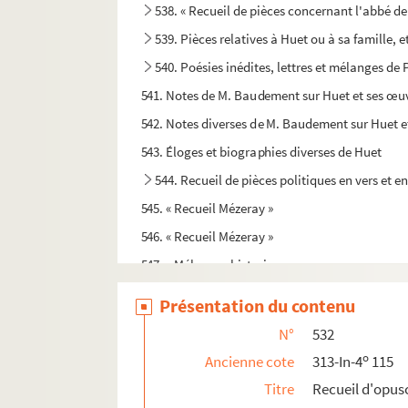
538. « Recueil de pièces concernant l'abbé de
539. Pièces relatives à Huet ou à sa famille, e
540. Poésies inédites, lettres et mélanges de
541. Notes de M. Baudement sur Huet et ses œu
542. Notes diverses de M. Baudement sur Huet e
543. Éloges et biographies diverses de Huet
544. Recueil de pièces politiques en vers et e
545. « Recueil Mézeray »
546. « Recueil Mézeray »
547. « Mélanges historiques »
548. « Notes et extraits relatifs à l'histoire du 
Présentation du contenu
549. Recueil de sermons et de notes
N°
532
550. « Mélanges ecclésiastiques »
o
Ancienne cote
313-In-4
115
551. « Mélanges d'histoire ecclésiastique »
Titre
Recueil d'opus
552. Mélanges par C. de Quens