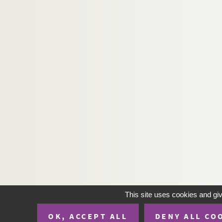
539. Pièces relatives à Huet ou à sa famille, e
540. Poésies inédites, lettres et mélanges de
541. Notes de M. Baudement sur Huet et ses œu
542. Notes diverses de M. Baudement sur Huet e
543. Éloges et biographies diverses de Huet
544. Recueil de pièces politiques en vers et e
545. « Recueil Mézeray »
546. « Recueil Mézeray »
547. « Mélanges historiques »
548. « Notes et extraits relatifs à l'histoire du 
549. Recueil de sermons et de notes
550. « Mélanges ecclésiastiques »
551. « Mélanges d'histoire ecclésiastique »
This site uses cookies and gi
552. Mélanges par C. de Quens
OK, ACCEPT ALL
DENY ALL CO