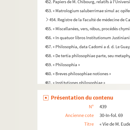
452. Papiers de M. Chibourg, relatifs à l'Univers
453. « Matrologium saluberrimae simul ac opif
454. Registre de la Faculté de médecine de C
455. « Miscellanées, vers, rébus, procédés chymi
456. « In quatuor libros Institutionum Justiniani
457. « Philosophia, data Cadomi a d. d. Le Guay
458. « De tertia philosophiae parte, seu metaphy
459. « Philosophia »
460. « Breves philosophiae notiones »
461. « Institutiones philosophiae »
462. « Pars secunda philosophiae »
Présentation du contenu
463. « Logica facilior, sive logicae quod vocan
N°
439
464. « Logique »
Ancienne cote
30-In-fol. 69
465. « Metaphysica, ethica, seu moralis, physica.
Titre
« Vie de M. Eude
466. « Philosophia moralis »