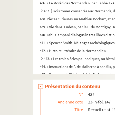
436. « Le Moréri des Normands », par l'abbé J.-
437. [Trois tomes consacrés aux Normands, don
438. Pièces curieuses sur Mathieu Bochart, et ac
439. « Vie de M. Eudes », par le P. de Montigny, J
440. Fabii Campani dialogus in tres libros disti
441. « Spencer Smith. Mélanges archéologiques
442. « Histoire littéraire de la Normandie »
443. « Les trois siècles palinodiques, ou histo
444. « Instructions de F. de Malherbe à son fils, 
445. « Requeste de l'Université de Paris au roi e
446. « Statuta alme matris Universitatis Cadome
Présentation du contenu
447. « Arrest et reiglement de la cour de Parlemen
N°
427
448. Mélanges sur l'Université de Caen
Ancienne cote
23-In-fol. 147
449. Recueil de pièces sur l'Université de Caen
Titre
Recueil relatif
450. « Convocation au solennel convoi de Monsie