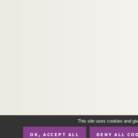
493. « Geographiae veteris ac novae tractatus »
494. « Geographiae veteris ac novae tractatus »,
495. « Geographia »
496. Recueil de pièces relatives au Palinod d
497. « Différentes pièces de vers du Palinod de C
498. « Registre de l'Académie ecclésiastique de l
499. Lettre autographe de Charles de Bourguevill
500. Lettres de Huet à son neveu Charsigné de 
501. Correspondance entre Huet et de M. de Ch
502. Correspondance du P. André
503. Correspondance et notes relatives à Mar
504. Lettres diverses adressées à M. Prel
505. Recueil d'autographes
This site uses cookies and gi
506. Autographes (1796-1830), donnés à la Bibli
OK, ACCEPT ALL
DENY ALL CO