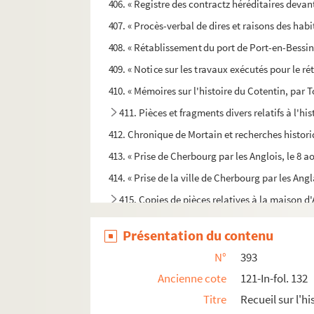
406. « Registre des contractz héréditaires deva
407. « Procès-verbal de dires et raisons des hab
408. « Rétablissement du port de Port-en-Bessin
409. « Notice sur les travaux exécutés pour le r
410. « Mémoires sur l'histoire du Cotentin, par 
411. Pièces et fragments divers relatifs à l'hi
412. Chronique de Mortain et recherches histor
413. « Prise de Cherbourg par les Anglois, le 8 a
414. « Prise de la ville de Cherbourg par les Ang
415. Copies de pièces relatives à la maison d
416. Notes manuscrites de M. Jean-Achille Devill
Présentation du contenu
417. « Éboulement du puits de Saint-Hilaire. D
N°
393
418. « Mémoire sur la Flandre Flamingante »
Ancienne cote
121-In-fol. 132
419. « Annales regum Angliae »
Titre
Recueil sur l'h
420. « Noblesse et seigneurie ; leur vie intime 