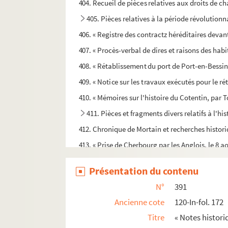
404. Recueil de pièces relatives aux droits de cha
405. Pièces relatives à la période révolutionn
406. « Registre des contractz héréditaires deva
407. « Procès-verbal de dires et raisons des hab
408. « Rétablissement du port de Port-en-Bessin
409. « Notice sur les travaux exécutés pour le r
410. « Mémoires sur l'histoire du Cotentin, par 
411. Pièces et fragments divers relatifs à l'hi
412. Chronique de Mortain et recherches histor
413. « Prise de Cherbourg par les Anglois, le 8 a
414. « Prise de la ville de Cherbourg par les Ang
Présentation du contenu
415. Copies de pièces relatives à la maison d
N°
391
416. Notes manuscrites de M. Jean-Achille Devill
Ancienne cote
120-In-fol. 172
417. « Éboulement du puits de Saint-Hilaire. D
Titre
« Notes histori
418. « Mémoire sur la Flandre Flamingante »