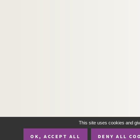
491. Recueil de pièces latines jouées, en 1683
492. « L'Etourdy, comédie de M. Molière, corrig
493. « Geographiae veteris ac novae tractatus »
494. « Geographiae veteris ac novae tractatus »,
495. « Geographia »
496. Recueil de pièces relatives au Palinod d
497. « Différentes pièces de vers du Palinod de C
498. « Registre de l'Académie ecclésiastique de l
499. Lettre autographe de Charles de Bourguevill
500. Lettres de Huet à son neveu Charsigné de 
501. Correspondance entre Huet et de M. de Ch
502. Correspondance du P. André
503. Correspondance et notes relatives à Mar
This site uses cookies and gi
504. Lettres diverses adressées à M. Prel
OK, ACCEPT ALL
DENY ALL CO